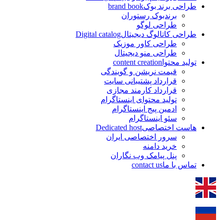
طراحی برند بوک
brand book
برندبوک رستوران
طراحی لوگو
طراحی کاتالوگ دیجیتال
Digital catalog
طراحی کاور موزیک
طراحی منو دیجیتال
تولید محتوا
content creation
قیمت نریشن و گویندگی
قرارداد پشتیبانی سایت
قرارداد کارمند مجازی
تولید محتوای اینستاگرام
ادمین پیج اینستاگرام
سئو اینستاگرام
هاست اختصاصی
Dedicated host
سرور اختصاصی ایران
خرید دامنه
پنل پیامک وب نگاران
تماس با ما
contact us