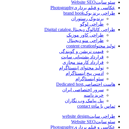
سئو سایت
Website SEO
عکاسی و فیلم برداری
Photography
طراحی برند بوک
brand book
برندبوک رستوران
طراحی لوگو
طراحی کاتالوگ دیجیتال
Digital catalog
طراحی کاور موزیک
طراحی منو دیجیتال
تولید محتوا
content creation
قیمت نریشن و گویندگی
قرارداد پشتیبانی سایت
قرارداد کارمند مجازی
تولید محتوای اینستاگرام
ادمین پیج اینستاگرام
سئو اینستاگرام
هاست اختصاصی
Dedicated host
سرور اختصاصی ایران
خرید دامنه
پنل پیامک وب نگاران
تماس با ما
contact us
طراحی سایت
website design
سئو سایت
Website SEO
عکاسی و فیلم برداری
Photography