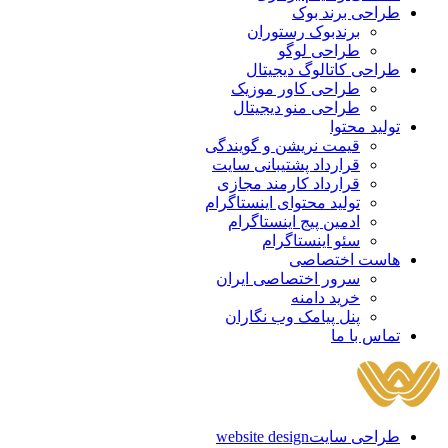
طراحی برند بوک
برندبوک رستوران
طراحی لوگو
طراحی کاتالوگ دیجیتال
طراحی کاور موزیک
طراحی منو دیجیتال
تولید محتوا
قیمت نریشن و گویندگی
قرارداد پشتیبانی سایت
قرارداد کارمند مجازی
تولید محتوای اینستاگرام
ادمین پیج اینستاگرام
سئو اینستاگرام
هاست اختصاصی
سرور اختصاصی ایران
خرید دامنه
پنل پیامک وب نگاران
تماس با ما
طراحی سایت
website design