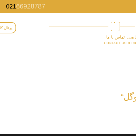
66928787
021
پرتال کا
اصی
تماس با ما
CONTACT US
DEDI
وگل“