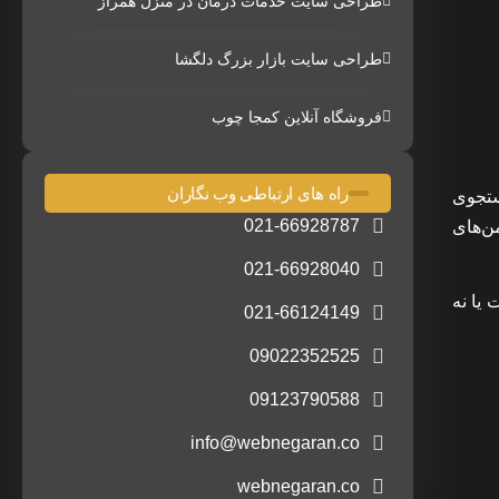
طراحی سایت خدمات درمان در منزل همراز
طراحی سایت بازار بزرگ دلگشا
فروشگاه آنلاین کمجا چوب
راه های ارتباطی وب نگاران
ستجوی
021-66928787
من‌های
021-66928040
می‌کند که اشاره به سایت با URL همراه است یا نه
021-66124149
09022352525
09123790588
info@webnegaran.co
webnegaran.co