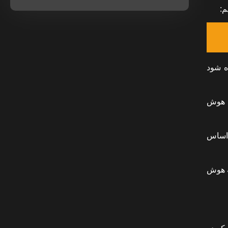
م:
ه شود
ی هوش
که بر اساس
ه هوش