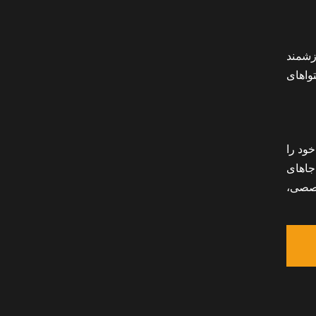
زشمند
واهای
ود را
جاهای
خصصی،