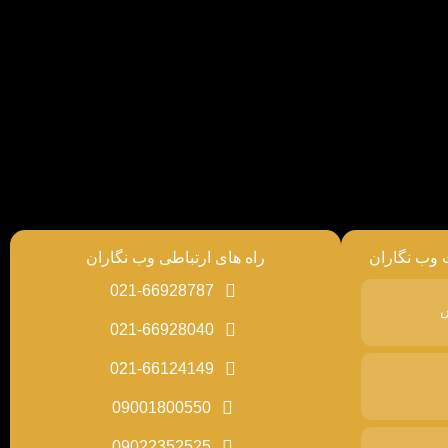
 وب نگاران
راه های ارتباطی وب نگاران
021-66928787
س
021-66928040
021-66124149
09001800550
09022352525