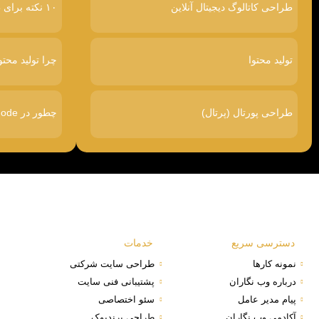
طراحی کاتالوگ دیجیتال آنلاین
۱۰ نکته برای طراحی سایت پرفروش
تولید محتوا
چرا تولید محتو
طراحی پورتال (پرتال)
چطور در Google AI Mode دیده شویم
دسترسی سریع
خدمات
نمونه کارها
طراحی سایت شرکتی
درباره وب نگاران
پشتیبانی فنی سایت
پیام مدیر عامل
سئو اختصاصی
آکادمی وب نگاران
طراحی برندبوک