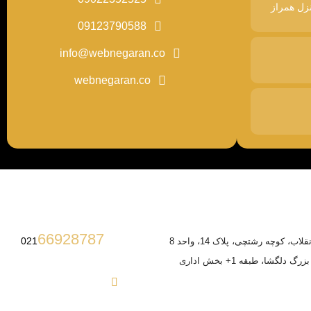
زل همراز
09123790588
info@webnegaran.co
webnegaran.co
66928787
021
ب، کوچه رشتچی، پلاک 14، واحد 8
 دلگشا، طبقه 1+ بخش اداری