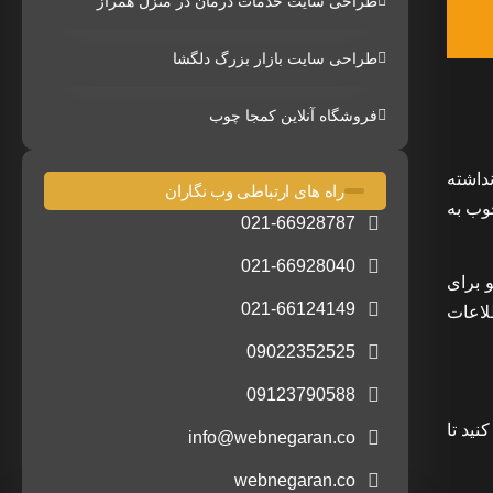
طراحی سایت خدمات درمان در منزل همراز
طراحی سایت بازار بزرگ دلگشا
فروشگاه آنلاین کمجا چوب
داشته
راه های ارتباطی وب نگاران
وب به
021-66928787
021-66928040
 برای
021-66124149
لاعات
09022352525
09123790588
نید تا
info@webnegaran.co
webnegaran.co