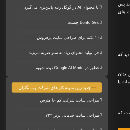
ید پس
آیا محتوای AI در گوگل رتبه پایین‌تری می‌گیرد
ت های
Bento Grid چیست
۱۰ نکته برای طراحی سایت پرفروش
چرا تولید محتوای زیاد به سئو ضربه می‌زند
دید که
چطور در Google AI Mode دیده شویم
 بدان
ات یا
جدیدترین نمونه کار های شرکت وب نگاران
طراحی سایت شرکت کم جا مترس
ست که
طراحی سایت خدماتی برتر ۷۲۴