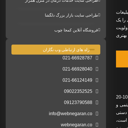
طراحی سایت خدمات درمان در منزل همراز
بلیغات
طراحی سایت بازار بزرگ دلگشا
را یک
ولویت
فروشگاه آنلاین کمجا چوب
بهتری
راه های ارتباطی وب نگاران
021-66928787
021-66928040
021-66124149
09022352525
این معمولاً یکی از دلایل افت رتبه سایت در موتورهای جستجو است که یک شبه اتفاق می افتد. اگر متوجه شدید که سایت شما بیش از 10-20
09123790588
تمی و
می به صورت دستی
info@webnegaran.co
ده است،
webnegaran.co
ببینید