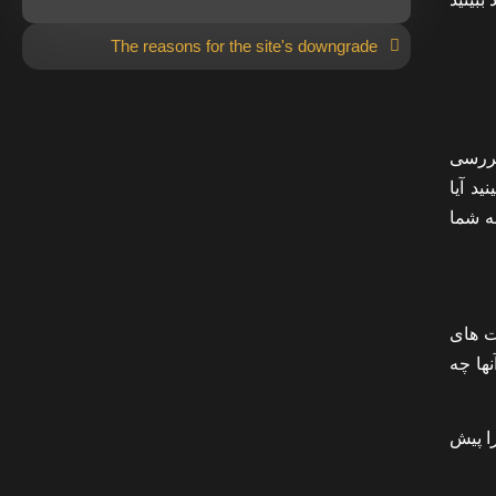
The reasons for the site's downgrade
کنسول گوگل را بررسی
ینید آیا
G شناسایی کرده است، به شما
ت های
نها چه
ا پیش