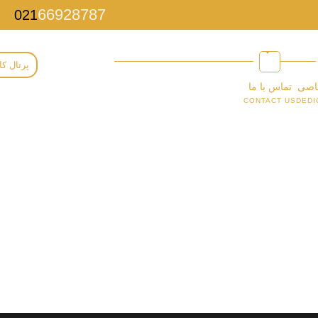
66928787
021
پرتال کا
اصی
تماس با ما
CONTACT US
DEDI