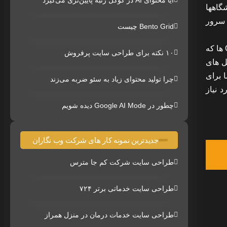
آیا محتوای AI در گوگل رتبه پایین‌تری می‌گیرد
شگاهها
اده می کند و در وب سرور
Bento Grid چیست
به طور کلی وردپرس یک نرم افزار تحت وب متن باز (open source) می باشد که در دسته ی سیستم های مدیریت محتوا یا همان CMS ها که
۱۰ نکته برای طراحی سایت پرفروش
ایل های
 برای
چرا تولید محتوای زیاد به سئو ضربه می‌زند
 نیاز
چطور در Google AI Mode دیده شویم
جدیدترین نمونه کار های شرکت وب نگاران
طراحی سایت شرکت کم جا مترس
طراحی سایت خدماتی برتر ۷۲۴
طراحی سایت خدمات درمان در منزل همراز