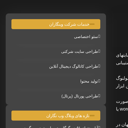
خدمات شرکت وبنگاران
سئو اختصاصی
طراحی سایت شرکتی
یتهای
‌کیوال پشتیبانی
طراحی کاتالوگ دیجیتال آنلاین
مت مولنوگ
تولید محتوا
ابزار
طراحی پورتال (پرتال)
 صورت
غیرمستقیم با این سیستم مدیریت محتوا آشنا می شوند،به طور مثال افرادی که از سرویس های وبلاگ نویسی Bloghaa یا wordpress.com یا
تازه های وبلاگ وب نگاران
ان در