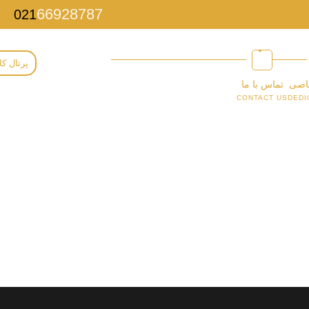
66928787
021
پرتال کا
اصی
تماس با ما
CONTACT US
DEDI