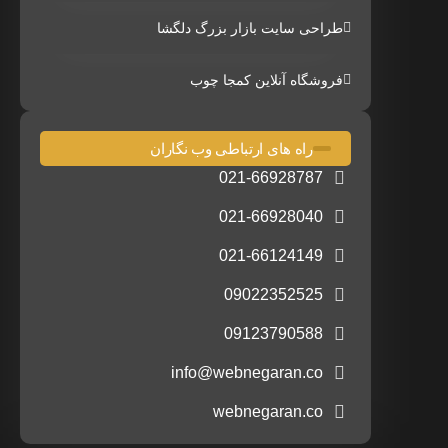
طراحی سایت بازار بزرگ دلگشا
فروشگاه آنلاین کمجا چوب
راه های ارتباطی وب نگاران
021-66928787
021-66928040
021-66124149
09022352525
09123790588
info@webnegaran.co
webnegaran.co