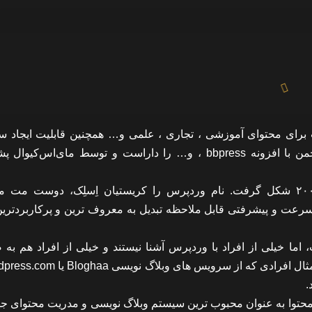
برای محتوای آموزشی ، تجاری ، علمی و… همچنین قابلیت ایجاد سا
اجتماعی با افزونههای قدرتمند همچون buddypress . ایجاد انجمن با افزونه bbpress ، و… را داراست و توسط مای‌اس
وردپرس در ادامه راه پروژهٔ موفق b۲ است که در سال ۲۰۰۳ شکل گرفت. نام وردپرس را کریستیان اِسلِک، دوست 
سرعت و پیشرفتی قابل ملاحظه تبدیل به معروف ‌ترین و پرکاربردترین 
ا خیلی از افراد با وردپرس آشنا نیستند و خیلی از افراد هم به
.
وا به عنوان محبوب ترین سیستم وبلاگ نویسی و مدریت محتوای جه