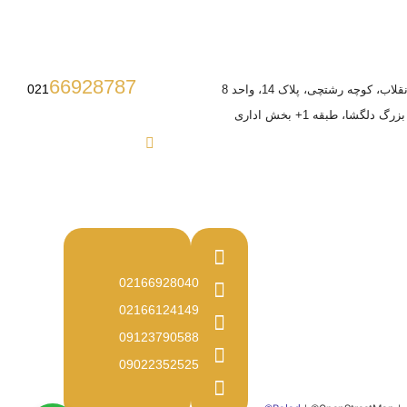
66928787
021
ب، کوچه رشتچی، پلاک 14، واحد 8
 دلگشا، طبقه 1+ بخش اداری
02166928040
02166124149
09123790588
09022352525