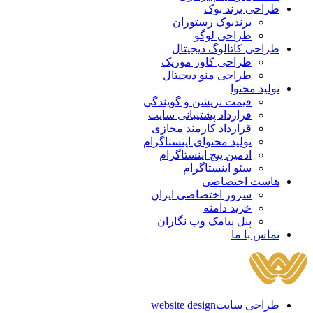
طراحی برند بوک
برندبوک رستوران
طراحی لوگو
طراحی کاتالوگ دیجیتال
طراحی کاور موزیک
طراحی منو دیجیتال
تولید محتوا
قیمت نریشن و گویندگی
قرارداد پشتیبانی سایت
قرارداد کارمند مجازی
تولید محتوای اینستاگرام
ادمین پیج اینستاگرام
سئو اینستاگرام
هاست اختصاصی
سرور اختصاصی ایران
خرید دامنه
پنل پیامک وب نگاران
تماس با ما
طراحی سایت
website design