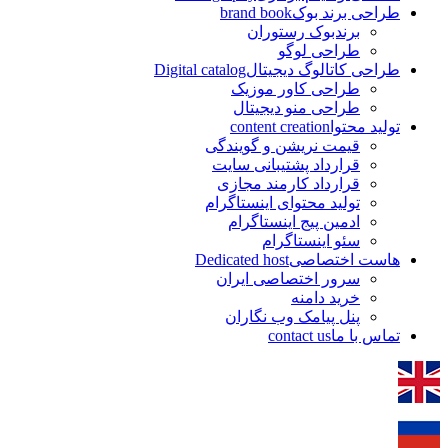
طراحی برند بوک
brand book
برندبوک رستوران
طراحی لوگو
طراحی کاتالوگ دیجیتال
Digital catalog
طراحی کاور موزیک
طراحی منو دیجیتال
تولید محتوا
content creation
قیمت نریشن و گویندگی
قرارداد پشتیبانی سایت
قرارداد کارمند مجازی
تولید محتوای اینستاگرام
ادمین پیج اینستاگرام
سئو اینستاگرام
هاست اختصاصی
Dedicated host
سرور اختصاصی ایران
خرید دامنه
پنل پیامک وب نگاران
تماس با ما
contact us