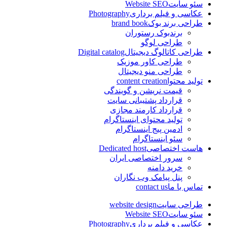
سئو سایت
Website SEO
عکاسی و فیلم برداری
Photography
طراحی برند بوک
brand book
برندبوک رستوران
طراحی لوگو
طراحی کاتالوگ دیجیتال
Digital catalog
طراحی کاور موزیک
طراحی منو دیجیتال
تولید محتوا
content creation
قیمت نریشن و گویندگی
قرارداد پشتیبانی سایت
قرارداد کارمند مجازی
تولید محتوای اینستاگرام
ادمین پیج اینستاگرام
سئو اینستاگرام
هاست اختصاصی
Dedicated host
سرور اختصاصی ایران
خرید دامنه
پنل پیامک وب نگاران
تماس با ما
contact us
طراحی سایت
website design
سئو سایت
Website SEO
عکاسی و فیلم برداری
Photography