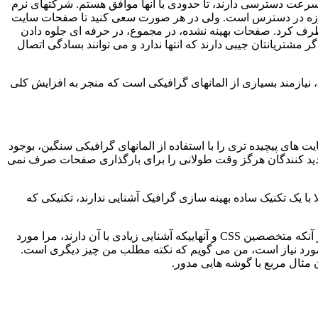
 سرعت دسترسی دارند، تا حدودی با آنها موافق هستم. شرکتهای نرم
گان امروزه در دسترس است. ولی در هر صورت سعی کنید تا صفحات سایت
 برطرف کرد. صفحات بهینه نشده، در مجموع، در حرفه ای جلوه دادن
ر مشتریانتان جیبی دارند که انتها ندارد و می توانند بسادگی اتصال
، نیازمند بسیاری از المانهای گرافیکی است که منجر به افزایش کلی
ایت های پیچیده تری را با استفاده از المانهای گرافیکی سنگین، بوجود
ه بازدید کنندگان هرگز وقت طولانی را برای بارگذاری صفحات صرف نمی
با یک تکنیک ساده بهینه سازی گرافیک آشنایی ندارند، تکنیکی که
شاید تعداد کمی از طراحان بدانند که مربعی با گوشه های مدور می تواند تنها با استفاده از CSS و بدون نیاز به هیچ تصویری بدست آید. پیش از آنکه متخصصین CSS و آنهاییکه آشنایی زیادی با آن دارند، مرا مورد
ی مورد نیاز است، من می گویم که نکته مطلب من چیز دیگری است.
 مثال مربع با گوشه هایی مدور.