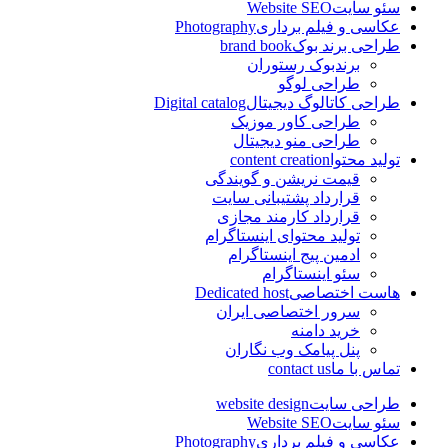
سئو سایت
Website SEO
عکاسی و فیلم برداری
Photography
طراحی برند بوک
brand book
برندبوک رستوران
طراحی لوگو
طراحی کاتالوگ دیجیتال
Digital catalog
طراحی کاور موزیک
طراحی منو دیجیتال
تولید محتوا
content creation
قیمت نریشن و گویندگی
قرارداد پشتیبانی سایت
قرارداد کارمند مجازی
تولید محتوای اینستاگرام
ادمین پیج اینستاگرام
سئو اینستاگرام
هاست اختصاصی
Dedicated host
سرور اختصاصی ایران
خرید دامنه
پنل پیامک وب نگاران
تماس با ما
contact us
طراحی سایت
website design
سئو سایت
Website SEO
عکاسی و فیلم برداری
Photography