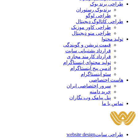
طراحی برند بوک
برندبوک رستوران
طراحی لوگو
طراحی کاتالوگ دیجیتال
طراحی کاور موزیک
طراحی منو دیجیتال
تولید محتوا
قیمت نریشن و گویندگی
قرارداد پشتیبانی سایت
قرارداد کارمند مجازی
تولید محتوای اینستاگرام
ادمین پیج اینستاگرام
سئو اینستاگرام
هاست اختصاصی
سرور اختصاصی ایران
خرید دامنه
پنل پیامک وب نگاران
تماس با ما
طراحی سایت
website design