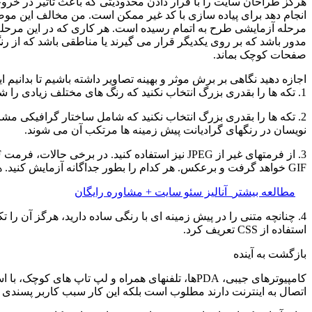
هرگز طراحان سایت را با قرار دادن محدودیتی که باعث تاثیر در خروج
مرحله آزمایشی طرح به اتمام رسیده است. هر کاری که در این مرحله
مدور باشد که بر روی یکدیگر قرار می گیرند یا مناطقی باشد که از رن
صفحات کوچک بماند.
اجازه دهید نگاهی بر برش موثر و بهینه تصاویر داشته باشیم تا بدانیم ا
1. تکه ها را بقدری بزرگ انتخاب نکنید که رنگ های مختلف زیادی را شامل شود. از تعداد کمی برش استفاده کنید بطوریکه تعداد رنگ های استفاده شده محدود شوند.
2. تکه ها را بقدری بزرگ انتخاب نکنید که شامل ساختار گرافیکی مش
نویسان در رنگهای گرادیانت پیش زمینه ها مرتکب آن می شوند.
GIF خواهد گرفت و برعکس. هر کدام را بطور جداگانه آزمایش کنید. هر کیلوبایتی که از تصاویر کم می کنید در نهایت منجر به کاهش چشمگیری در سایز صفحات خواهد شد.
مطالعه بیشتر
آنالیز سئو سایت + مشاوره رایگان
استفاده از CSS تعریف کرد.
بازگشت به آینده
کامپیوترهای جیبی، PDAها، تلفنهای همراه و لپ تا
اتصال به اینترنت دارند مطلوب است بلکه این کار سبب کاربر پسندی 