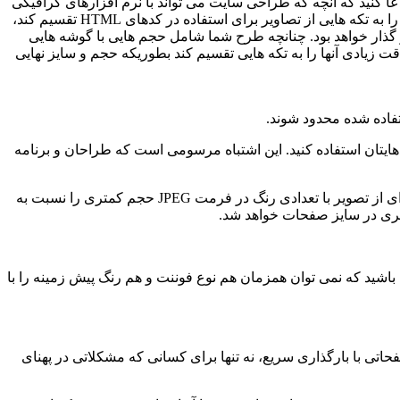
عا کنید که آنچه که طراحی سایت می تواند با نرم افزارهای گرافیکی
انجام دهد برای پیاده سازی با کد غیر ممکن است. من مخالف این موضوع هسنم. وقتی طراحی کارش را تمام می کند و آماده می شود تا آن را به تکه هایی از تصاویر برای استفاده در کدهای HTML تقسیم کند،
گذار خواهد بود. چنانچه طرح شما شامل حجم هایی با گوشه هایی
 زیادی آنها را به تکه هایی تقسیم کند بطوریکه حجم و سایز نهایی
هایتان استفاده کنید. این اشتباه مرسومی است که طراحان و برنامه
3. از فرمتهای غیر از JPEG نیز استفاده کنید. در برخی حالات، فرمت GIF حجم کمتری را اشغال می کند. بعنوان یک قانون سر انگشتی، تکه ای از تصویر با تعدادی رنگ در فرمت JPEG حجم کمتری را نسبت به
های html برای رنگ پیش زمینه استفاده کنید. به یاد داشته باشید که نمی توان همزمان هم نوع فوننت و هم رنگ پیش زمینه را با
داشتن صفحاتی با بارگذاری سریع، نه تنها برای کسانی که مشکلاتی در پهنای