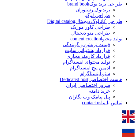
طراحی برند بوک
brand book
برندبوک رستوران
طراحی لوگو
طراحی کاتالوگ دیجیتال
Digital catalog
طراحی کاور موزیک
طراحی منو دیجیتال
تولید محتوا
content creation
قیمت نریشن و گویندگی
قرارداد پشتیبانی سایت
قرارداد کارمند مجازی
تولید محتوای اینستاگرام
ادمین پیج اینستاگرام
سئو اینستاگرام
هاست اختصاصی
Dedicated host
سرور اختصاصی ایران
خرید دامنه
پنل پیامک وب نگاران
تماس با ما
contact us