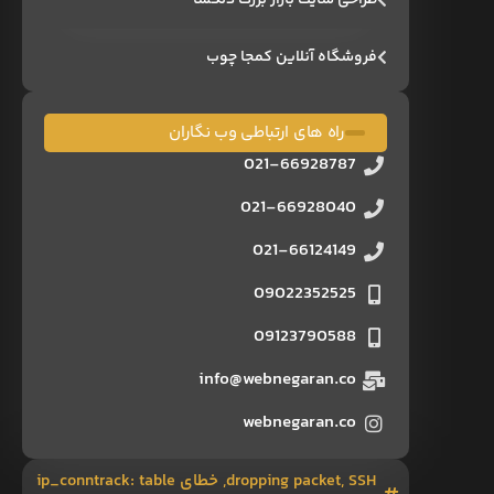
طراحی سایت بازار بزرگ دلگشا
فروشگاه آنلاین کمجا چوب
راه های ارتباطی وب نگاران
021-66928787
021-66928040
021-66124149
09022352525
09123790588
info@webnegaran.co
webnegaran.co
SSH
,
dropping packet
,
خطای ip_conntrack: table