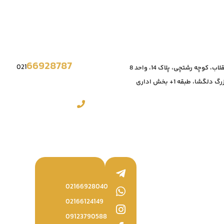
66928787
021
، کوچه رشتچی، پلاک 14، واحد 8
دلگشا، طبقه 1+ بخش اداری
02166928040
02166124149
09123790588