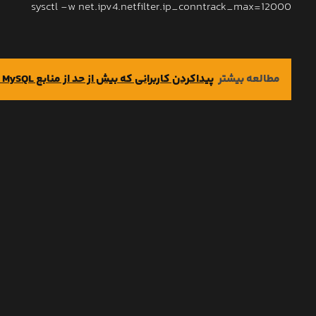
sysctl -w net.ipv4.netfilter.ip_conntrack_max=12000
مطالعه بیشتر
پیداکردن کاربرانی که بیش از حد از منابع MySQL استفاده می‌کنند در DirectAdmin