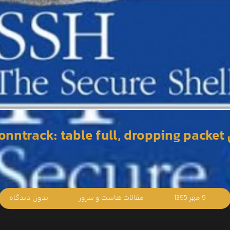
ip_co“
9 مهر 1395
مقالات هاست و سرور
بدون دیدگاه