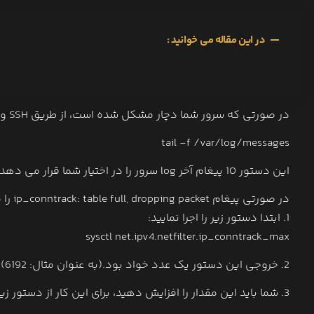
در این مقاله می خوانید :
در صورتی که سرور شما دچار مشکل شده است، از طریق SSH وارد سرور خود شوید و دستور زیر را وارد نمایید:
tail -f /var/log/messages
این دستور 10 پیغام آخر log سرور را در اختیار شما قرار می دهد.
در صورتی پیغام ip_conntrack: table full, dropping packet را مشاهده نمودید آنگاه:
1. ابتدا دستور زیر را اجرا نمایید:
sysctl net.ipv4.netfilter.ip_conntrack_max
2. خروجی این دستور یک عدد خواد بود.(به عنوان مثال: 6192)
3. شما باید این مقدار را افزایش دهید، برای این کار از دستور زیر استفاده نمایید و مقدار دو برابر مقدار قبلی را اعمال نمایید: