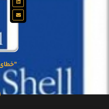
”خطای nntrack: table full, dropping packet