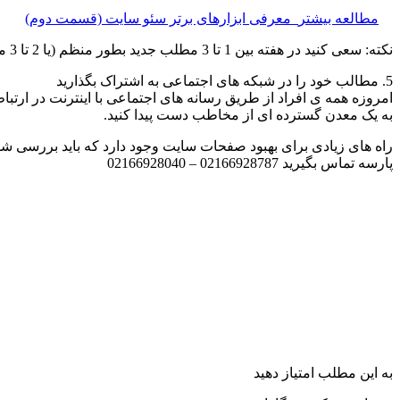
مطالعه بیشتر
معرفی ابزارهای برتر سئو سایت (قسمت دوم)
نکته: سعی کنید در هفته بین 1 تا 3 مطلب جدید بطور منظم (یا 2 تا 3 مطلبدر هفته بصورت غیر منظم) انتشار دهید و سپس بررسی کنید که نرخ رشد رتبه ی شما در الکسا به چه صورت خواهد بود.
5. مطالب خود را در شبکه های اجتماعی به اشتراک بگذارید
امروزه همه ی افراد از طریق رسانه های اجتماعی با اینترنت در ارتبا
به یک معدن گسترده ای از مخاطب دست پیدا کنید.
راه های زیادی برای بهبود صفحات سایت وجود دارد که باید بررسی شو
پارسه تماس بگیرید 02166928787 – 02166928040
به این مطلب امتیاز دهید