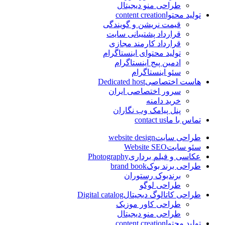
طراحی منو دیجیتال
تولید محتوا
content creation
قیمت نریشن و گویندگی
قرارداد پشتیبانی سایت
قرارداد کارمند مجازی
تولید محتوای اینستاگرام
ادمین پیج اینستاگرام
سئو اینستاگرام
هاست اختصاصی
Dedicated host
سرور اختصاصی ایران
خرید دامنه
پنل پیامک وب نگاران
تماس با ما
contact us
طراحی سایت
website design
سئو سایت
Website SEO
عکاسی و فیلم برداری
Photography
طراحی برند بوک
brand book
برندبوک رستوران
طراحی لوگو
طراحی کاتالوگ دیجیتال
Digital catalog
طراحی کاور موزیک
طراحی منو دیجیتال
تولید محتوا
content creation