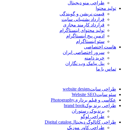
طراحی منو دیجیتال
تولید محتوا
قیمت نریشن و گویندگی
قرارداد پشتیبانی سایت
قرارداد کارمند مجازی
تولید محتوای اینستاگرام
ادمین پیج اینستاگرام
سئو اینستاگرام
هاست اختصاصی
سرور اختصاصی ایران
خرید دامنه
پنل پیامک وب نگاران
تماس با ما
طراحی سایت
website design
سئو سایت
Website SEO
عکاسی و فیلم برداری
Photography
طراحی برند بوک
brand book
برندبوک رستوران
طراحی لوگو
طراحی کاتالوگ دیجیتال
Digital catalog
طراحی کاور موزیک