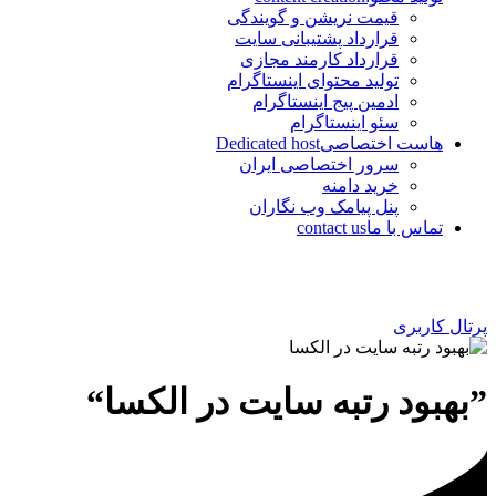
قیمت نریشن و گویندگی
قرارداد پشتیبانی سایت
قرارداد کارمند مجازی
تولید محتوای اینستاگرام
ادمین پیج اینستاگرام
سئو اینستاگرام
هاست اختصاصی
Dedicated host
سرور اختصاصی ایران
خرید دامنه
پنل پیامک وب نگاران
تماس با ما
contact us
پرتال کاربری
”بهبود رتبه سایت در الکسا“