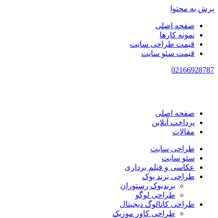
پرش به محتوا
صفحه اصلی
نمونه کارها
قیمت طراحی سایت
قیمت سئو سایت
021
66928787
صفحه اصلی
پرداخت آنلاین
مقالات
طراحی سایت
سئو سایت
عکاسی و فیلم برداری
طراحی برند بوک
برندبوک رستوران
طراحی لوگو
طراحی کاتالوگ دیجیتال
طراحی کاور موزیک