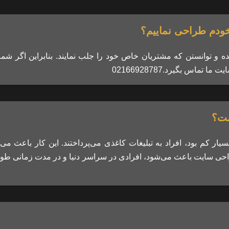
 خودم طراحی نماییم؟
 و توانستن که مشتریان خاص خود را جلب نمایند. بنابراین اگر شما 
اس بگیرد.02166928787
ست؟
 کم بود، افراد به تبلیغات کاغذی می‌پرداختند. این کار باعث می‌
راحی سایت باعث می‌شود، افرادی در سراسر دنیا و در مدت زمانی طول