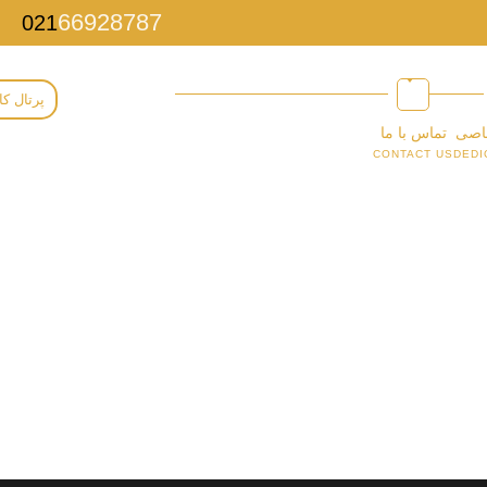
66928787
021
پرتال کا
اصی
تماس با ما
CONTACT US
DEDI