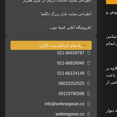
طراحی سایت خدمات درمان در منزل همراز
روش و
طراحی سایت بازار بزرگ دلگشا
فروشگاه آنلاین کمجا چوب
تمامی
 انجام
راه های ارتباطی وب نگاران
021-66928787
021-66928040
اوه بر
021-66124149
د باعث
تی از
09022352525
09123790588
info@webnegaran.co
دیوار
webnegaran.co