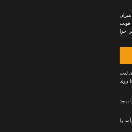
 میزان
 هویت
تر اجرا
ی لذت
تا روی
ربر را بهبود
آمد را