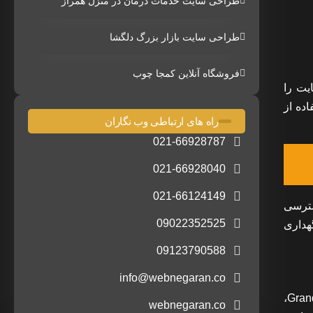
طراحی سایت خدمات درمان در منزل همراز
طراحی سایت بازار بزرگ دلگشا
فروشگاه آنلاین کمجا چوب
ان بارگذاری وب سایت را
ه استفاده از
راه های ارتباطی وب نگاران
021-66928787
021-66928040
021-66124149
سترسی
09022352525
ی، نگهداری
09123790588
info@webnegaran.co
جستجوی صوتی از سال 2011 که گوگل برای اولین بار آن را راه اندازی کرد، وجود داشته است. بر اساس تحقیقات Grand View Research،
webnegaran.co