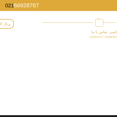
66928787
021
پرتال کا
اصی
تماس با ما
CONTACT US
DEDI