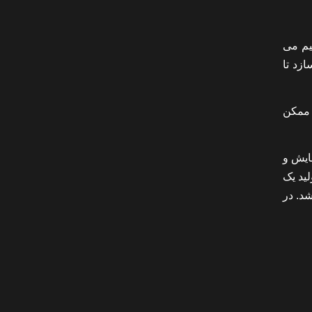
تقسیم می
زد تا
، ممکن
ایش و
لید یک
د. در