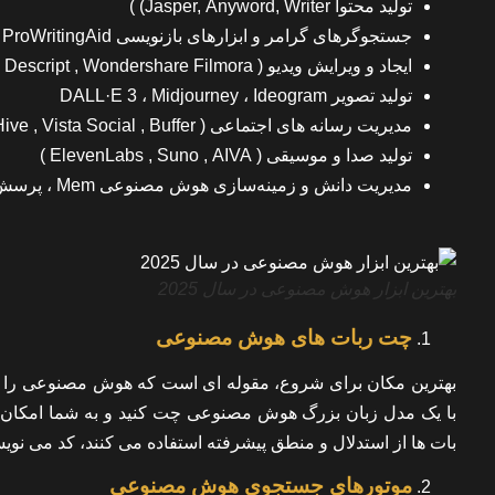
تولید محتوا Jasper, Anyword, Writer) )
جستجوگرهای گرامر و ابزارهای بازنویسی Grammarly ، Wordtune ، ProWritingAid
ایجاد و ویرایش ویدیو ( Runway , Descript , Wondershare Filmora )
تولید تصویر DALL·E 3 ، Midjourney ، Ideogram
مدیریت رسانه های اجتماعی ( FeedHive , Vista Social , Buffer )
تولید صدا و موسیقی ( ElevenLabs , Suno , AIVA )
مدیریت دانش و زمینه‌سازی هوش مصنوعی Mem ، پرسش و پاسخ مفهومی هوش مصنوعی ، هوش مصنوعی شخصی
بهترین ابزار هوش مصنوعی در سال 2025
چت ربات های هوش مصنوعی
بهترین مکان برای شروع، مقوله ای است که هوش مصنوعی را ب
با یک مدل زبان بزرگ هوش مصنوعی چت کنید و به شما امکان می
بات ها از استدلال و منطق پیشرفته استفاده می کنند، کد می نوی
موتورهای جستجوی هوش مصنوعی