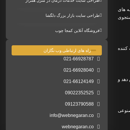
طراحی سایت خدمات درمان در منزل همراز
ه های
طراحی سایت بازار بزرگ دلگشا
ستجوی
فروشگاه آنلاین کمجا چوب
کننده
راه های ارتباطی وب نگاران
021-66928787
021-66928040
دهد و
021-66124149
09022352525
09123790588
صنوعی
info@webnegaran.co
webnegaran.co