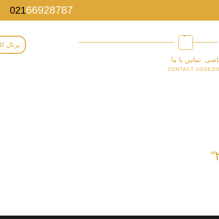
66928787
021
پرتال کا
اصی
تماس با ما
CONTACT US
DEDI