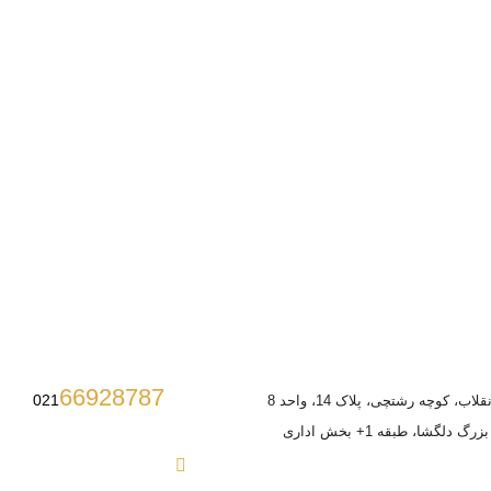
66928787
021
ب، کوچه رشتچی، پلاک 14، واحد 8
 دلگشا، طبقه 1+ بخش اداری