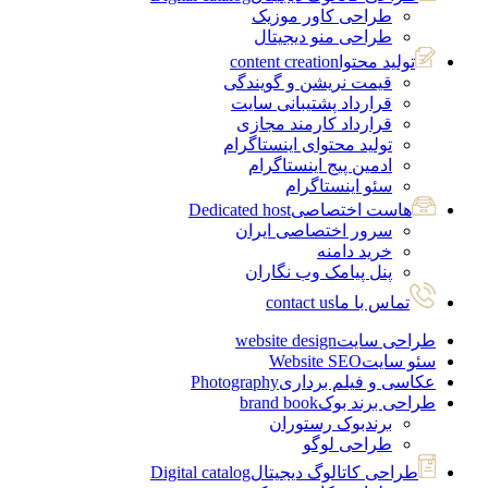
طراحی کاور موزیک
طراحی منو دیجیتال
تولید محتوا
content creation
قیمت نریشن و گویندگی
قرارداد پشتیبانی سایت
قرارداد کارمند مجازی
تولید محتوای اینستاگرام
ادمین پیج اینستاگرام
سئو اینستاگرام
هاست اختصاصی
Dedicated host
سرور اختصاصی ایران
خرید دامنه
پنل پیامک وب نگاران
تماس با ما
contact us
طراحی سایت
website design
سئو سایت
Website SEO
عکاسی و فیلم برداری
Photography
طراحی برند بوک
brand book
برندبوک رستوران
طراحی لوگو
طراحی کاتالوگ دیجیتال
Digital catalog