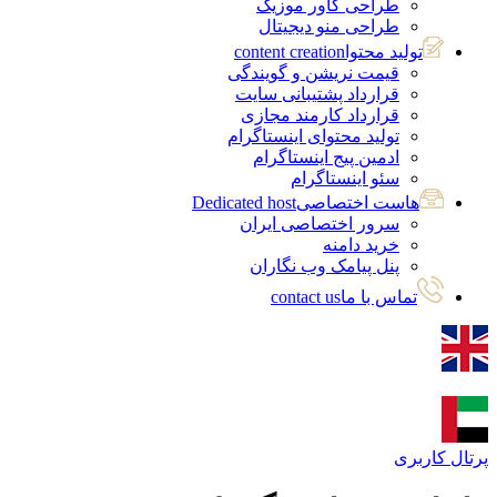
طراحی کاور موزیک
طراحی منو دیجیتال
تولید محتوا
content creation
قیمت نریشن و گویندگی
قرارداد پشتیبانی سایت
قرارداد کارمند مجازی
تولید محتوای اینستاگرام
ادمین پیج اینستاگرام
سئو اینستاگرام
هاست اختصاصی
Dedicated host
سرور اختصاصی ایران
خرید دامنه
پنل پیامک وب نگاران
تماس با ما
contact us
پرتال کاربری