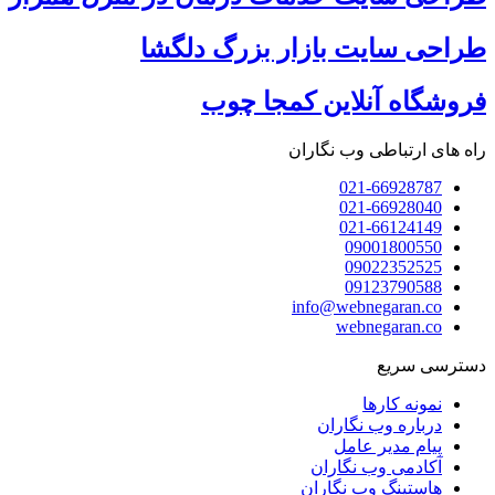
طراحی سایت بازار بزرگ دلگشا
فروشگاه آنلاین کمجا چوب
راه های ارتباطی وب نگاران
021-66928787
021-66928040
021-66124149
09001800550
09022352525
09123790588
info@webnegaran.co
webnegaran.co
دسترسی سریع
نمونه کارها
درباره وب نگاران
پیام مدیر عامل
آکادمی وب نگاران
هاستینگ وب نگاران