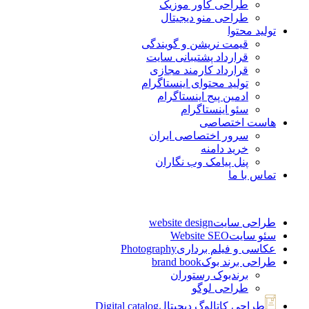
طراحی کاور موزیک
طراحی منو دیجیتال
تولید محتوا
قیمت نریشن و گویندگی
قرارداد پشتیبانی سایت
قرارداد کارمند مجازی
تولید محتوای اینستاگرام
ادمین پیج اینستاگرام
سئو اینستاگرام
هاست اختصاصی
سرور اختصاصی ایران
خرید دامنه
پنل پیامک وب نگاران
تماس با ما
طراحی سایت
website design
سئو سایت
Website SEO
عکاسی و فیلم برداری
Photography
طراحی برند بوک
brand book
برندبوک رستوران
طراحی لوگو
طراحی کاتالوگ دیجیتال
Digital catalog