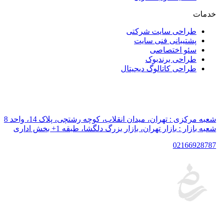
خدمات
طراحی سایت شرکتی
پشتیبانی فنی سایت
سئو اختصاصی
طراحی برندبوک
طراحی کاتالوگ دیجیتال
شعبه مرکزی :
تهران، میدان انقلاب، کوچه رشتچی، پلاک 14، واحد 8
شعبه بازار :
بازار تهران، بازار بزرگ دلگشا، طبقه 1+ بخش اداری
021
66928787