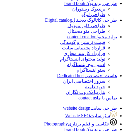
طراحی برند بوک
brand book
برندبوک رستوران
طراحی لوگو
طراحی کاتالوگ دیجیتال
Digital catalog
طراحی کاور موزیک
طراحی منو دیجیتال
تولید محتوا
content creation
قیمت نریشن و گویندگی
قرارداد پشتیبانی سایت
قرارداد کارمند مجازی
تولید محتوای اینستاگرام
ادمین پیج اینستاگرام
سئو اینستاگرام
هاست اختصاصی
Dedicated host
سرور اختصاصی ایران
خرید دامنه
پنل پیامک وب نگاران
تماس با ما
contact us
طراحی سایت
website design
سئو سایت
Website SEO
عکاسی و فیلم برداری
Photography
طراحی برند بوک
brand book