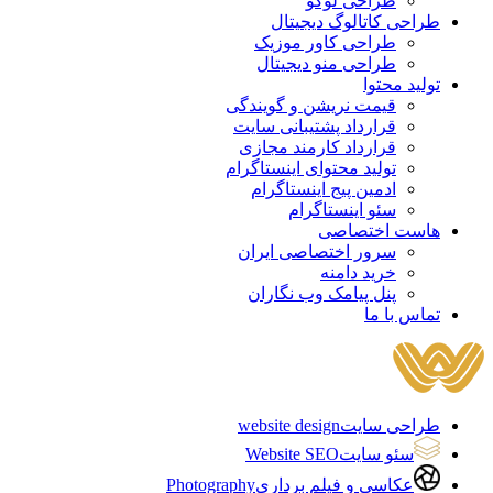
طراحی لوگو
طراحی کاتالوگ دیجیتال
طراحی کاور موزیک
طراحی منو دیجیتال
تولید محتوا
قیمت نریشن و گویندگی
قرارداد پشتیبانی سایت
قرارداد کارمند مجازی
تولید محتوای اینستاگرام
ادمین پیج اینستاگرام
سئو اینستاگرام
هاست اختصاصی
سرور اختصاصی ایران
خرید دامنه
پنل پیامک وب نگاران
تماس با ما
طراحی سایت
website design
سئو سایت
Website SEO
عکاسی و فیلم برداری
Photography