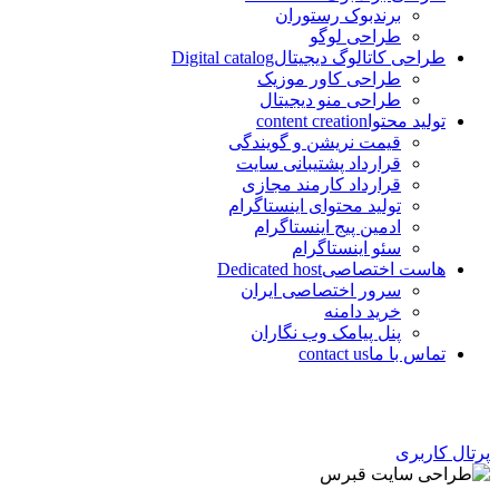
برندبوک رستوران
طراحی لوگو
طراحی کاتالوگ دیجیتال
Digital catalog
طراحی کاور موزیک
طراحی منو دیجیتال
تولید محتوا
content creation
قیمت نریشن و گویندگی
قرارداد پشتیبانی سایت
قرارداد کارمند مجازی
تولید محتوای اینستاگرام
ادمین پیج اینستاگرام
سئو اینستاگرام
هاست اختصاصی
Dedicated host
سرور اختصاصی ایران
خرید دامنه
پنل پیامک وب نگاران
تماس با ما
contact us
پرتال کاربری