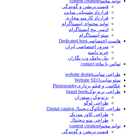
تولید محتوا
content creation
قیمت نریشن و گویندگی
قرارداد پشتیبانی سایت
قرارداد کارمند مجازی
تولید محتوای اینستاگرام
ادمین پیج اینستاگرام
سئو اینستاگرام
هاست اختصاصی
Dedicated host
سرور اختصاصی ایران
خرید دامنه
پنل پیامک وب نگاران
تماس با ما
contact us
طراحی سایت
website design
سئو سایت
Website SEO
عکاسی و فیلم برداری
Photography
طراحی برند بوک
brand book
برندبوک رستوران
طراحی لوگو
طراحی کاتالوگ دیجیتال
Digital catalog
طراحی کاور موزیک
طراحی منو دیجیتال
تولید محتوا
content creation
قیمت نریشن و گویندگی