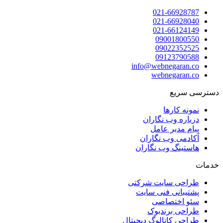
021-66928787
021-66928040
021-66124149
09001800550
09022352525
09123790588
info@webnegaran.co
webnegaran.co
دسترسی سریع
نمونه کارها
درباره وب نگاران
پیام مدیر عامل
آکادمی وب نگاران
هاستینگ وب نگاران
خدمات
طراحی سایت شرکتی
پشتیبانی فنی سایت
سئو اختصاصی
طراحی برندبوک
طراحی کاتالوگ دیجیتال