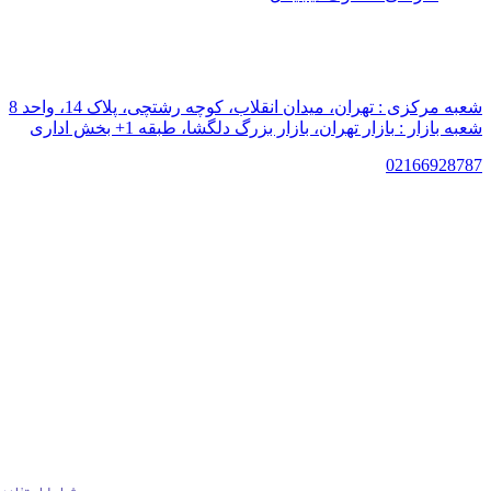
شعبه مرکزی :
تهران، میدان انقلاب، کوچه رشتچی، پلاک 14، واحد 8
شعبه بازار :
بازار تهران، بازار بزرگ دلگشا، طبقه 1+ بخش اداری
021
66928787