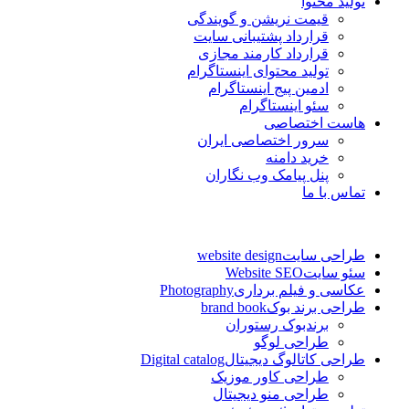
تولید محتوا
قیمت نریشن و گویندگی
قرارداد پشتیبانی سایت
قرارداد کارمند مجازی
تولید محتوای اینستاگرام
ادمین پیج اینستاگرام
سئو اینستاگرام
هاست اختصاصی
سرور اختصاصی ایران
خرید دامنه
پنل پیامک وب نگاران
تماس با ما
طراحی سایت
website design
سئو سایت
Website SEO
عکاسی و فیلم برداری
Photography
طراحی برند بوک
brand book
برندبوک رستوران
طراحی لوگو
طراحی کاتالوگ دیجیتال
Digital catalog
طراحی کاور موزیک
طراحی منو دیجیتال