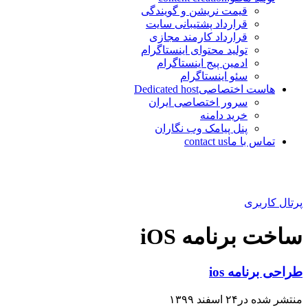
قیمت نریشن و گویندگی
قرارداد پشتیبانی سایت
قرارداد کارمند مجازی
تولید محتوای اینستاگرام
ادمین پیج اینستاگرام
سئو اینستاگرام
هاست اختصاصی
Dedicated host
سرور اختصاصی ایران
خرید دامنه
پنل پیامک وب نگاران
تماس با ما
contact us
پرتال کاربری
ساخت برنامه iOS
طراحی برنامه ios
منتشر شده در۲۴ اسفند ۱۳۹۹