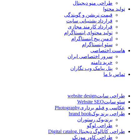
طراحی منو دیجیتال
تولید محتوا
قیمت نریشن و گویندگی
قرارداد پشتیبانی سایت
قرارداد کارمند مجازی
تولید محتوای اینستاگرام
ادمین پیج اینستاگرام
سئو اینستاگرام
هاست اختصاصی
سرور اختصاصی ایران
خرید دامنه
پنل پیامک وب نگاران
تماس با ما
طراحی سایت
website design
سئو سایت
Website SEO
عکاسی و فیلم برداری
Photography
طراحی برند بوک
brand book
برندبوک رستوران
طراحی لوگو
طراحی کاتالوگ دیجیتال
Digital catalog
طراحی کاور موزیک