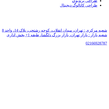
طراحی برندبوک
طراحی کاتالوگ دیجیتال
شعبه مرکزی :
تهران، میدان انقلاب، کوچه رشتچی، پلاک 14، واحد 8
شعبه بازار :
بازار تهران، بازار بزرگ دلگشا، طبقه 1+ بخش اداری
021
66928787