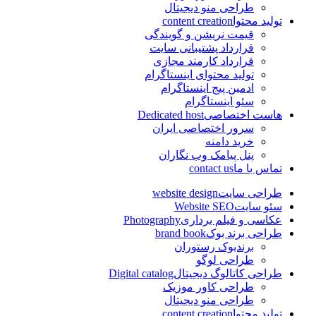
طراحی منو دیجیتال
تولید محتوا
content creation
قیمت نریشن و گویندگی
قرارداد پشتیبانی سایت
قرارداد کارمند مجازی
تولید محتوای اینستاگرام
ادمین پیج اینستاگرام
سئو اینستاگرام
هاست اختصاصی
Dedicated host
سرور اختصاصی ایران
خرید دامنه
پنل پیامک وب نگاران
تماس با ما
contact us
طراحی سایت
website design
سئو سایت
Website SEO
عکاسی و فیلم برداری
Photography
طراحی برند بوک
brand book
برندبوک رستوران
طراحی لوگو
طراحی کاتالوگ دیجیتال
Digital catalog
طراحی کاور موزیک
طراحی منو دیجیتال
تولید محتوا
content creation