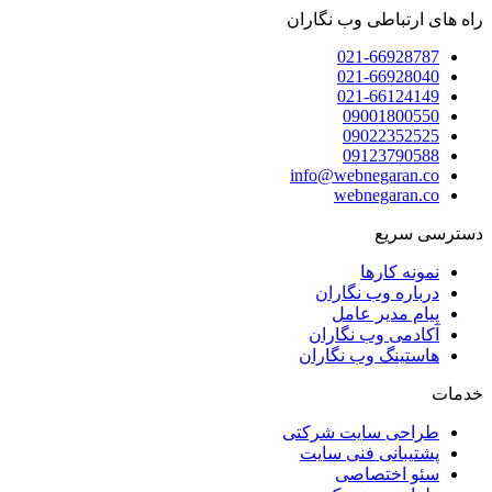
راه های ارتباطی وب نگاران
021-66928787
021-66928040
021-66124149
09001800550
09022352525
09123790588
info@webnegaran.co
webnegaran.co
دسترسی سریع
نمونه کارها
درباره وب نگاران
پیام مدیر عامل
آکادمی وب نگاران
هاستینگ وب نگاران
خدمات
طراحی سایت شرکتی
پشتیبانی فنی سایت
سئو اختصاصی