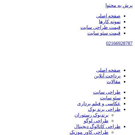
پرش به محتوا
صفحه اصلی
نمونه کارها
قیمت طراحی سایت
قیمت سئو سایت
021
66928787
صفحه اصلی
پرداخت آنلاین
مقالات
طراحی سایت
سئو سایت
عکاسی و فیلم برداری
طراحی برند بوک
برندبوک رستوران
طراحی لوگو
طراحی کاتالوگ دیجیتال
طراحی کاور موزیک