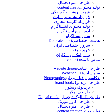
طراحی منو دیجیتال
تولید محتوا
content creation
قیمت نریشن و گویندگی
قرارداد پشتیبانی سایت
قرارداد کارمند مجازی
تولید محتوای اینستاگرام
ادمین پیج اینستاگرام
سئو اینستاگرام
هاست اختصاصی
Dedicated host
سرور اختصاصی ایران
خرید دامنه
پنل پیامک وب نگاران
تماس با ما
contact us
طراحی سایت
website design
سئو سایت
Website SEO
عکاسی و فیلم برداری
Photography
طراحی برند بوک
brand book
برندبوک رستوران
طراحی لوگو
طراحی کاتالوگ دیجیتال
Digital catalog
طراحی کاور موزیک
طراحی منو دیجیتال
تولید محتوا
content creation