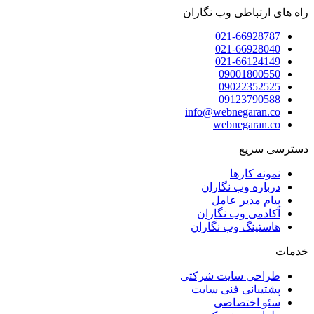
راه های ارتباطی وب نگاران
021-66928787
021-66928040
021-66124149
09001800550
09022352525
09123790588
info@webnegaran.co
webnegaran.co
دسترسی سریع
نمونه کارها
درباره وب نگاران
پیام مدیر عامل
آکادمی وب نگاران
هاستینگ وب نگاران
خدمات
طراحی سایت شرکتی
پشتیبانی فنی سایت
سئو اختصاصی