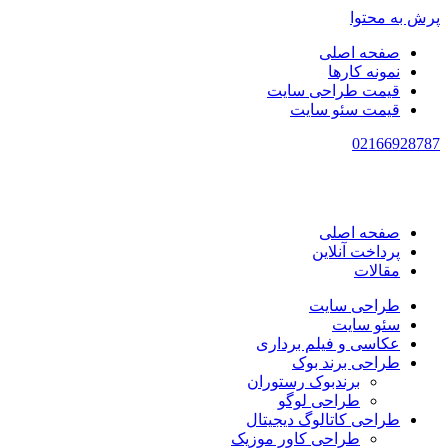
پرش به محتوا
صفحه اصلی
نمونه کارها
قیمت طراحی سایت
قیمت سئو سایت
021
66928787
صفحه اصلی
پرداخت آنلاین
مقالات
طراحی سایت
سئو سایت
عکاسی و فیلم برداری
طراحی برند بوک
برندبوک رستوران
طراحی لوگو
طراحی کاتالوگ دیجیتال
طراحی کاور موزیک