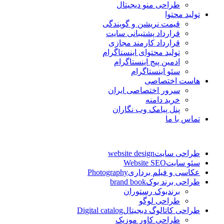
طراحی منو دیجیتال
تولید محتوا
قیمت نریشن و گویندگی
قرارداد پشتیبانی سایت
قرارداد کارمند مجازی
تولید محتوای اینستاگرام
ادمین پیج اینستاگرام
سئو اینستاگرام
هاست اختصاصی
سرور اختصاصی ایران
خرید دامنه
پنل پیامک وب نگاران
تماس با ما
طراحی سایت
website design
سئو سایت
Website SEO
عکاسی و فیلم برداری
Photography
طراحی برند بوک
brand book
برندبوک رستوران
طراحی لوگو
طراحی کاتالوگ دیجیتال
Digital catalog
طراحی کاور موزیک