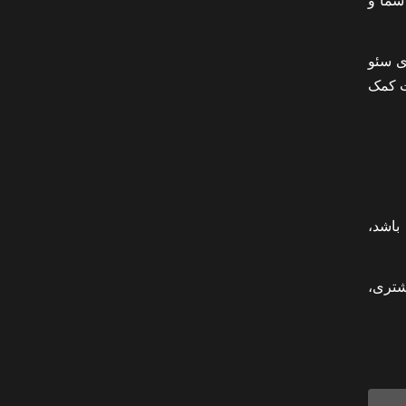
شما و
ی سئو
یت کمک
باشد،
شتری،