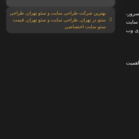
بهترین شرکت طراحی سایت و سئو تهران
,
طراحی
سرور،
سئو در تهران
,
طراحی سایت و سئو تهران
,
قیمت
ره. گوگل ابزاری دارد – PageSpeed ​​Insights – که در آن می توانید URL وب سایت
سئو سایت اختصاصی
گذاری وب
اهمیت