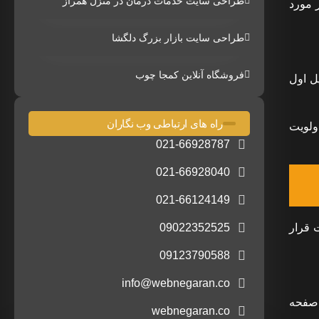
طراحی سایت خدمات درمان در منزل همراز
گوگل در مورد
طراحی سایت بازار بزرگ دلگشا
فروشگاه آنلاین کمجا چوب
ل اول
راه های ارتباطی وب نگاران
ولویت
021-66928787
021-66928040
021-66124149
یت Mobile Friendly دارند در اولویت قرار
09022352525
09123790588
info@webnegaran.co
 صفحه
webnegaran.co