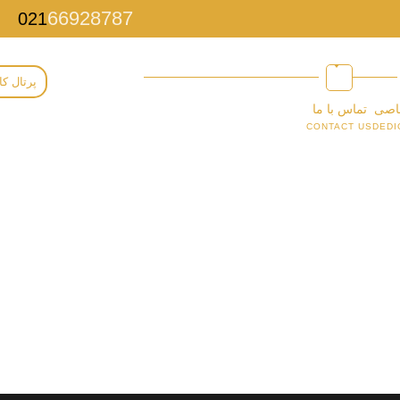
66928787
021
پرتال کا
اصی
تماس با ما
CONTACT US
DEDI