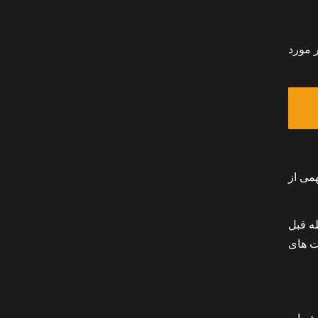
 مورد
همی از
ه قبل
م سایت های