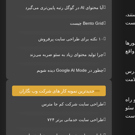
آیا محتوای AI در گوگل رتبه پایین‌تری می‌گیرد
تند،
یست
Bento Grid چیست
۱۰ نکته برای طراحی سایت پرفروش
ورها
واقع
چرا تولید محتوای زیاد به سئو ضربه می‌زند
چطور در Google AI Mode دیده شویم
یدرس
لامت
جدیدترین نمونه کار های شرکت وب نگاران
 راه
طراحی سایت شرکت کم جا مترس
سئو
است
طراحی سایت خدماتی برتر ۷۲۴