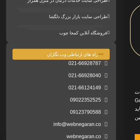
طراحی سایت خدمات درمان در منزل همراز
طراحی سایت بازار بزرگ دلگشا
فروشگاه آنلاین کمجا چوب
راه های ارتباطی وب نگاران
021-66928787
021-66928040
021-66124149
ت
09022352525
حوه نمایش وب سایت شما توسط Google
چه باید
09123790588
ین
info@webnegaran.co
webnegaran.co