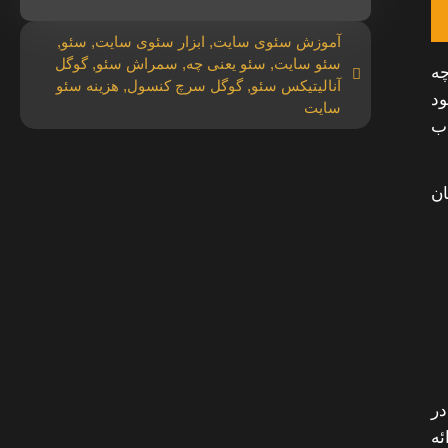
آموزش سئوی سایت
,
ابزار سئوی سایت
,
سئو
,
سئو سایت
,
سئو یعنی چه
,
سمراش سئو
,
گوگل
چه
آنالیتیکس سئو
,
گوگل سرچ کنسول
,
هزینه سئو
ود
سایت
اب
ان
در
ئه