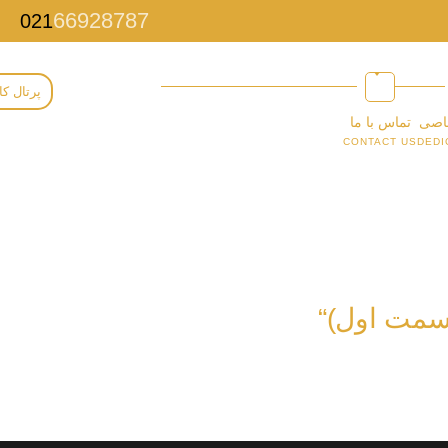
66928787
021
پرتال کا
اصی
تماس با ما
CONTACT US
DEDI
سمت اول)“