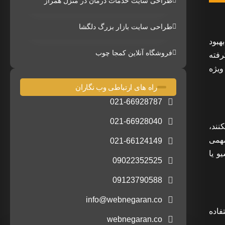
طراحی سایت خدمات درمان در منزل همراز
طراحی سایت بازار بزرگ دلگشا
هبود
فروشگاه آنلاین کمجا چوب
رفته
ویژه
راه های ارتباطی وب نگاران
021-66928787
021-66928040
نند،
مهمی
021-66124149
و یا
09022352525
09123790588
info@webnegaran.co
فاده
webnegaran.co