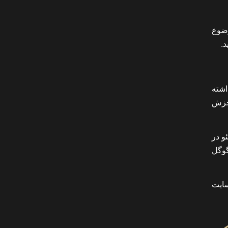
وضوع
.
اشته
 خزش
و در
گوگل
سایت