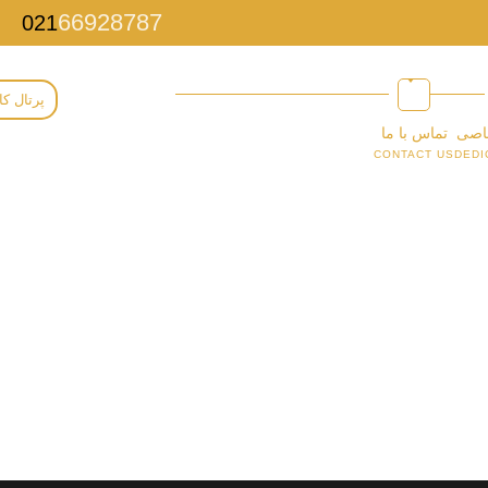
66928787
021
پرتال کا
اصی
تماس با ما
CONTACT US
DEDI