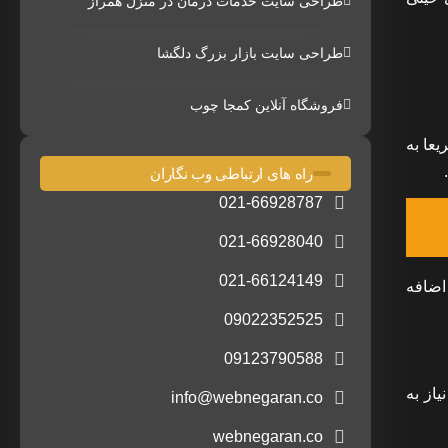
طراحی سایت خدمات درمان در منزل همراز
طراحی سایت بازار بزرگ دلگشا
فروشگاه آنلاین کمجا چوب
عا به
راه های ارتباطی وب نگاران
021-66928787
021-66928040
021-66124149
 اضافه
09022352525
09123790588
ه بدون نیاز به
info@webnegaran.co
webnegaran.co