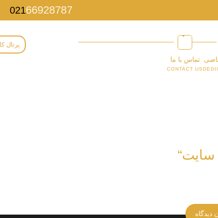
66928787
021
پرتال کا
اصی
تماس با ما
CONTACT US
DEDI
 سایت“
 دیدگاه