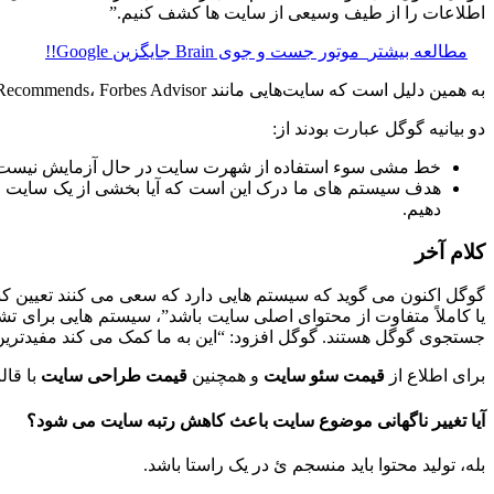
اطلاعات را از طیف وسیعی از سایت ها کشف کنیم.”
مطالعه بیشتر
موتور جست و جوی Brain جایگزین Google!!
به همین دلیل است که سایت‌هایی مانند Fortune Recommends، Forbes Advisor و سایر بخش‌های سایت‌ها شاهد کاهش رتبه‌بندی جستجوی Google در چند هفته گذشته بوده‌اند.
دو بیانیه گوگل عبارت بودند از:
خط مشی سوء استفاده از شهرت سایت در حال آزمایش نیست، 
هدف سیستم های ما درک این است که آیا بخشی از یک سایت مست
دهیم.
کلام آخر
گوگل اکنون می ‌گوید که سیستم‌ هایی دارد که سعی می‌ کنند تعیین
جستجوی گوگل هستند. گوگل افزود: “این به ما کمک می کند مفیدترین 
برای اطلاع از
قیمت سئو سایت
و همچنین
قیمت طراحی سایت
با قا
آیا تغییر ناگهانی موضوع سایت باعث کاهش رتبه سایت می شود؟
بله، تولید محتوا باید منسجم ئ در یک راستا باشد.