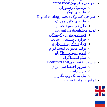
طراحی برند بوک
brand book
برندبوک رستوران
طراحی لوگو
طراحی کاتالوگ دیجیتال
Digital catalog
طراحی کاور موزیک
طراحی منو دیجیتال
تولید محتوا
content creation
قیمت نریشن و گویندگی
قرارداد پشتیبانی سایت
قرارداد کارمند مجازی
تولید محتوای اینستاگرام
ادمین پیج اینستاگرام
سئو اینستاگرام
هاست اختصاصی
Dedicated host
سرور اختصاصی ایران
خرید دامنه
پنل پیامک وب نگاران
تماس با ما
contact us