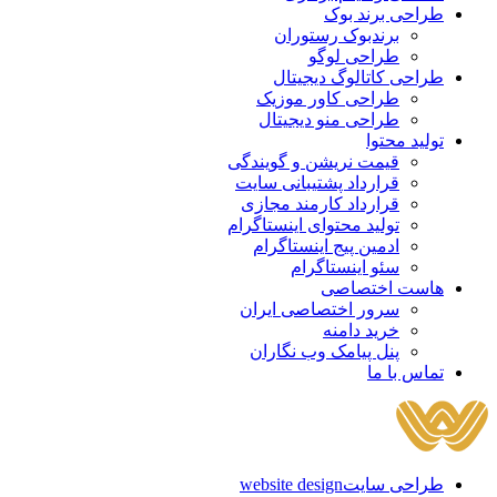
طراحی برند بوک
برندبوک رستوران
طراحی لوگو
طراحی کاتالوگ دیجیتال
طراحی کاور موزیک
طراحی منو دیجیتال
تولید محتوا
قیمت نریشن و گویندگی
قرارداد پشتیبانی سایت
قرارداد کارمند مجازی
تولید محتوای اینستاگرام
ادمین پیج اینستاگرام
سئو اینستاگرام
هاست اختصاصی
سرور اختصاصی ایران
خرید دامنه
پنل پیامک وب نگاران
تماس با ما
طراحی سایت
website design