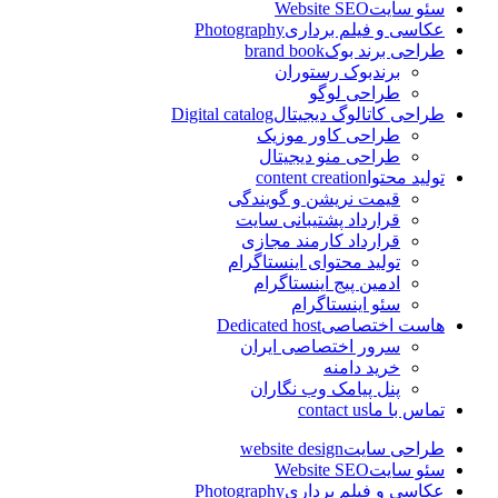
سئو سایت
Website SEO
عکاسی و فیلم برداری
Photography
طراحی برند بوک
brand book
برندبوک رستوران
طراحی لوگو
طراحی کاتالوگ دیجیتال
Digital catalog
طراحی کاور موزیک
طراحی منو دیجیتال
تولید محتوا
content creation
قیمت نریشن و گویندگی
قرارداد پشتیبانی سایت
قرارداد کارمند مجازی
تولید محتوای اینستاگرام
ادمین پیج اینستاگرام
سئو اینستاگرام
هاست اختصاصی
Dedicated host
سرور اختصاصی ایران
خرید دامنه
پنل پیامک وب نگاران
تماس با ما
contact us
طراحی سایت
website design
سئو سایت
Website SEO
عکاسی و فیلم برداری
Photography