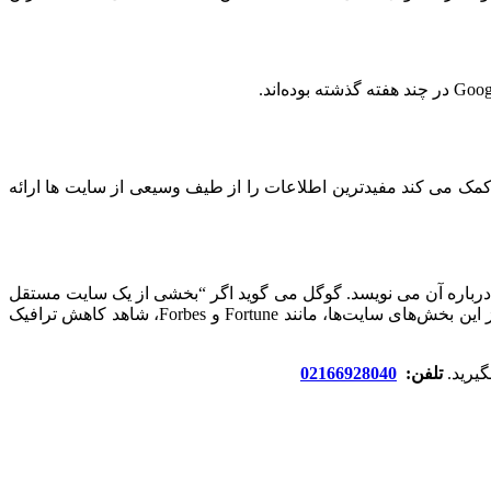
مک می کند مفیدترین اطلاعات را از طیف وسیعی از سایت ها ارائه
درباره آن می‌ نویسد. گوگل می گوید اگر “بخشی از یک سایت مستقل
یا کاملاً متفاوت از محتوای اصلی سایت باشد”، سیستم هایی برای تشخیص آن دارد. و این عبارتی است که گوگل به گلن داد که چرا برخی از این بخش‌های سایت‌ها، مانند Fortune و Forbes، شاهد کاهش ترافیک
یرید.
تلفن:
02166928040