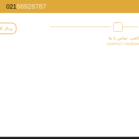
66928787
021
پرتال کا
اصی
تماس با ما
CONTACT US
DEDI