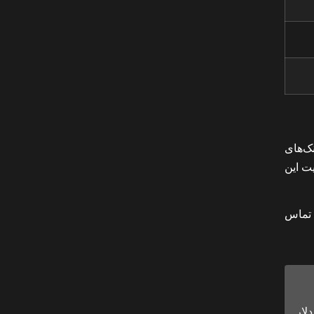
انسیل عینک‌های
یت این
ماس
 عرضه نشده است و قیمتی روی آن گذاشته نشده. اما پیش بینی می شود در امیدوار کننده ترین حالت نزدیک 700 دلار