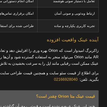
تعامل با دستیار صوتی هوشمند
امکان انجام دستوراتی مان
ارتباط ویدئویی و صوتی آسان
امکان برقراری تماس‌های
تجربه کاربری یکپارچه و ساده
طراحی شده برای استفاده
آینده عینک واقعیت افزوده
AR مانند Orion می‌تواند منجر به استفاده گسترده شود
عینک ممکن است رقبایی مانند اپل را به سرعت بخشیدن به تلاش های AR خود وادا
برای اطلاع از
قیمت سئو سایت
و همچنین
قیمت طراحی سایت
ب
بگیرید.
تلفن:
02166928040
قیمت عینک متا Orion چقدر است؟