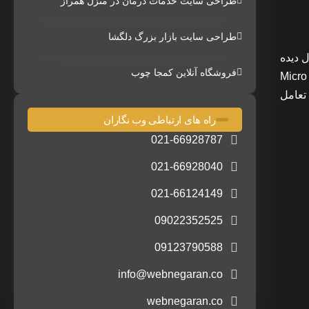
طراحی سایت خدمات درمان در منزل همراز
طراحی سایت بازار بزرگ دلگشا
 تا به حال دیده
فروشگاه آنلاین کمجا چوب
ال با دنیای واقعی استفاده می کنند. این عینک از پروژکتورهای Micro LED
یک تعامل
راه های ارتباطی وب نگاران
021-66928787
021-66928040
021-66124149
09022352525
09123790588
info@webnegaran.co
webnegaran.co