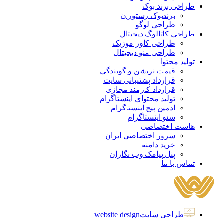
طراحی برند بوک
برندبوک رستوران
طراحی لوگو
طراحی کاتالوگ دیجیتال
طراحی کاور موزیک
طراحی منو دیجیتال
تولید محتوا
قیمت نریشن و گویندگی
قرارداد پشتیبانی سایت
قرارداد کارمند مجازی
تولید محتوای اینستاگرام
ادمین پیج اینستاگرام
سئو اینستاگرام
هاست اختصاصی
سرور اختصاصی ایران
خرید دامنه
پنل پیامک وب نگاران
تماس با ما
طراحی سایت
website design