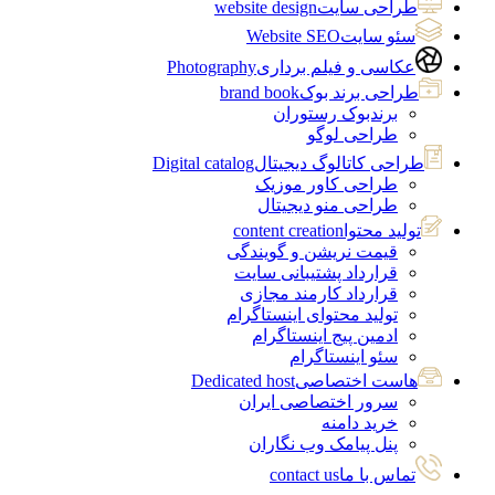
طراحی سایت
website design
سئو سایت
Website SEO
عکاسی و فیلم برداری
Photography
طراحی برند بوک
brand book
برندبوک رستوران
طراحی لوگو
طراحی کاتالوگ دیجیتال
Digital catalog
طراحی کاور موزیک
طراحی منو دیجیتال
تولید محتوا
content creation
قیمت نریشن و گویندگی
قرارداد پشتیبانی سایت
قرارداد کارمند مجازی
تولید محتوای اینستاگرام
ادمین پیج اینستاگرام
سئو اینستاگرام
هاست اختصاصی
Dedicated host
سرور اختصاصی ایران
خرید دامنه
پنل پیامک وب نگاران
تماس با ما
contact us