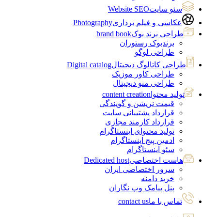
سئو سایت
Website SEO
عکاسی و فیلم برداری
Photography
طراحی برند بوک
brand book
برندبوک رستوران
طراحی لوگو
طراحی کاتالوگ دیجیتال
Digital catalog
طراحی کاور موزیک
طراحی منو دیجیتال
تولید محتوا
content creation
قیمت نریشن و گویندگی
قرارداد پشتیبانی سایت
قرارداد کارمند مجازی
تولید محتوای اینستاگرام
ادمین پیج اینستاگرام
سئو اینستاگرام
هاست اختصاصی
Dedicated host
سرور اختصاصی ایران
خرید دامنه
پنل پیامک وب نگاران
تماس با ما
contact us