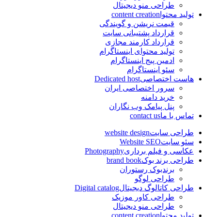
طراحی منو دیجیتال
تولید محتوا
content creation
قیمت نریشن و گویندگی
قرارداد پشتیبانی سایت
قرارداد کارمند مجازی
تولید محتوای اینستاگرام
ادمین پیج اینستاگرام
سئو اینستاگرام
هاست اختصاصی
Dedicated host
سرور اختصاصی ایران
خرید دامنه
پنل پیامک وب نگاران
تماس با ما
contact us
طراحی سایت
website design
سئو سایت
Website SEO
عکاسی و فیلم برداری
Photography
طراحی برند بوک
brand book
برندبوک رستوران
طراحی لوگو
طراحی کاتالوگ دیجیتال
Digital catalog
طراحی کاور موزیک
طراحی منو دیجیتال
تولید محتوا
content creation