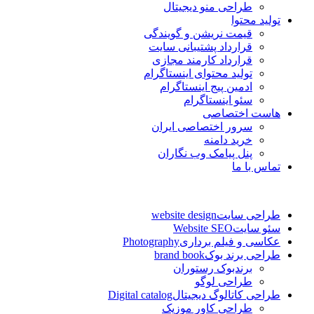
طراحی منو دیجیتال
تولید محتوا
قیمت نریشن و گویندگی
قرارداد پشتیبانی سایت
قرارداد کارمند مجازی
تولید محتوای اینستاگرام
ادمین پیج اینستاگرام
سئو اینستاگرام
هاست اختصاصی
سرور اختصاصی ایران
خرید دامنه
پنل پیامک وب نگاران
تماس با ما
طراحی سایت
website design
سئو سایت
Website SEO
عکاسی و فیلم برداری
Photography
طراحی برند بوک
brand book
برندبوک رستوران
طراحی لوگو
طراحی کاتالوگ دیجیتال
Digital catalog
طراحی کاور موزیک