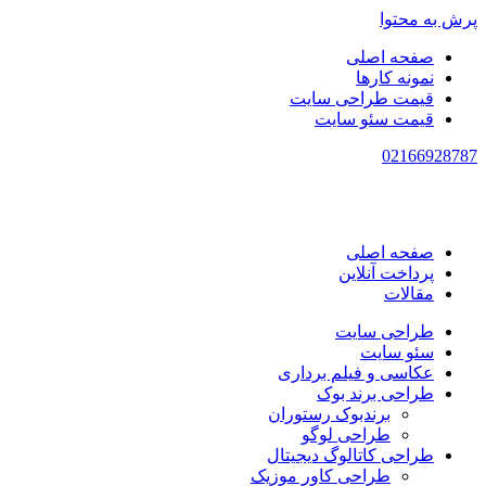
پرش به محتوا
صفحه اصلی
نمونه کارها
قیمت طراحی سایت
قیمت سئو سایت
021
66928787
صفحه اصلی
پرداخت آنلاین
مقالات
طراحی سایت
سئو سایت
عکاسی و فیلم برداری
طراحی برند بوک
برندبوک رستوران
طراحی لوگو
طراحی کاتالوگ دیجیتال
طراحی کاور موزیک