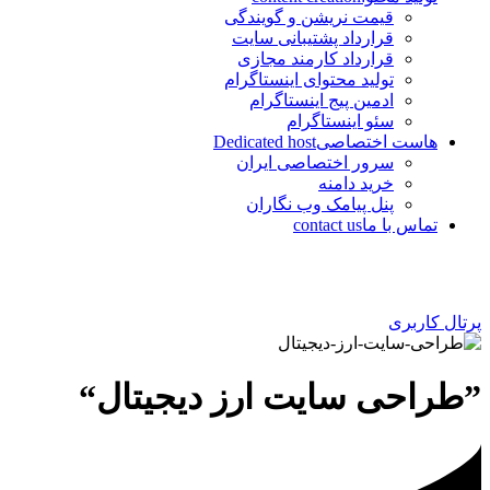
قیمت نریشن و گویندگی
قرارداد پشتیبانی سایت
قرارداد کارمند مجازی
تولید محتوای اینستاگرام
ادمین پیج اینستاگرام
سئو اینستاگرام
هاست اختصاصی
Dedicated host
سرور اختصاصی ایران
خرید دامنه
پنل پیامک وب نگاران
تماس با ما
contact us
پرتال کاربری
”طراحی سایت ارز دیجیتال“