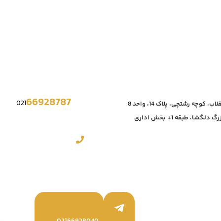
66928787
021
، کوچه رشتچی، پلاک 14، واحد 8
دلگشا، طبقه 1+ بخش اداری