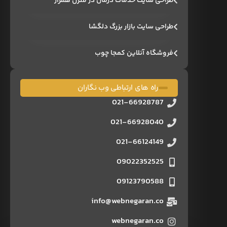
طراحی سایت خدمات درمان در منزل همراز
طراحی سایت بازار بزرگ دلگشا
فروشگاه آنلاین کمجا چوب
راه های ارتباطی وب نگاران
021-66928787
021-66928040
021-66124149
09022352525
09123790588
info@webnegaran.co
webnegaran.co