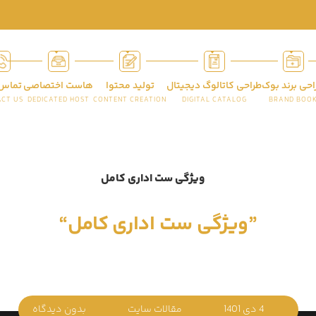
احی برند بوک
طراحی کاتالوگ دیجیتال
تولید محتوا
هاست اختصاصی
تماس 
CT US
DEDICATED HOST
CONTENT CREATION
DIGITAL CATALOG
BRAND BOO
”ویژگی ست اداری کامل“
4 دی 1401
مقالات سایت
بدون دیدگاه