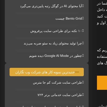
ما در
آیا محتوای AI در گوگل رتبه پایین‌تری می‌گیرد
 داخل
 کنید
Bento Grid چیست
اول و
۱۰ نکته برای طراحی سایت پرفروش
چرا تولید محتوای زیاد به سئو ضربه می‌زند
یم که
چطور در Google AI Mode دیده شویم
ستفاده
نگ های
جدیدترین نمونه کار های شرکت وب نگاران
طراحی سایت شرکت کم جا مترس
طراحی سایت خدماتی برتر ۷۲۴
ما در