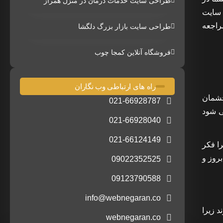
طراحی سایت خدمات درمان در منزل همراز
ی سایت
مراجعه
طراحی سایت بازار بزرگ دلگشا
فروشگاه آنلاین کمجا چوب
راه های ارتباطی وب نگاران
چشمان
021-66928787
ی شود
021-66928040
021-66124149
ا فکر
روز و
09022352525
09123790588
info@webnegaran.co
 زیرا
webnegaran.co