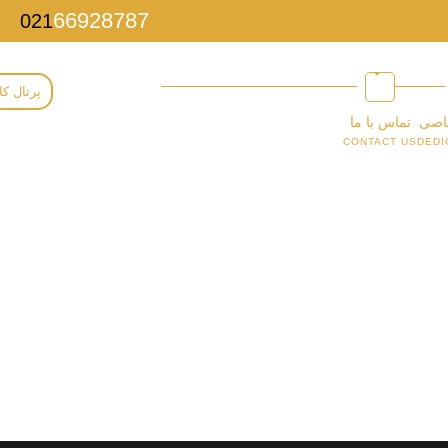
66928787
021
پرتال کا
اصی
تماس با ما
CONTACT US
DEDI