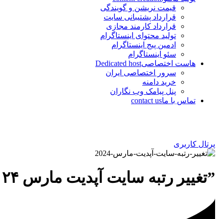
قیمت نریشن و گویندگی
قرارداد پشتیبانی سایت
قرارداد کارمند مجازی
تولید محتوای اینستاگرام
ادمین پیج اینستاگرام
سئو اینستاگرام
هاست اختصاصی
Dedicated host
سرور اختصاصی ایران
خرید دامنه
پنل پیامک وب نگاران
تماس با ما
contact us
پرتال کاربری
”تغییر رتبه سایت آپدیت مارس ۲۰۲۴“