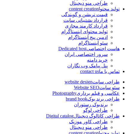
طراحی منو دیجیتال
تولید محتوا
content creation
قیمت نریشن و گویندگی
قرارداد پشتیبانی سایت
قرارداد کارمند مجازی
تولید محتوای اینستاگرام
ادمین پیج اینستاگرام
سئو اینستاگرام
هاست اختصاصی
Dedicated host
سرور اختصاصی ایران
خرید دامنه
پنل پیامک وب نگاران
تماس با ما
contact us
طراحی سایت
website design
سئو سایت
Website SEO
عکاسی و فیلم برداری
Photography
طراحی برند بوک
brand book
برندبوک رستوران
طراحی لوگو
طراحی کاتالوگ دیجیتال
Digital catalog
طراحی کاور موزیک
طراحی منو دیجیتال
تولید محتوا
content creation