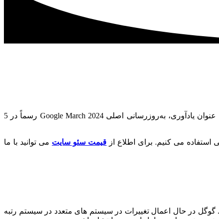
در این هفته ها شواهد محکمی از نوسانات جدی رتبه‌بندی و تغییرات مربوط به به‌روزرسانی اصلی Google در ماه مارس ۲۰۲۴ دیده‌ام. به عنوان یادآوری، به‌روزرسانی اصلی Google March 2024 رسماً در 5
 استفاده می کنیم. برای اطلاع از
قیمت سئو سایت
می توانید با ما
ن محتوای غیرمفید، با کیفیت پایین و غیراصلی را در نتایج جستجوی خود تا 40 درصد کاهش دهد. گوگل در حال اعمال تغییرات در سیستم های متعدد در سیستم رتبه