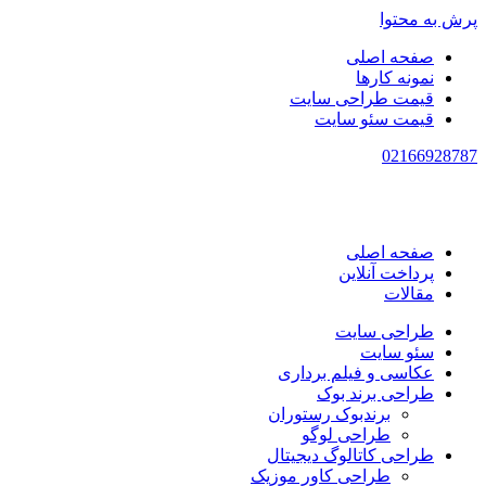
پرش به محتوا
صفحه اصلی
نمونه کارها
قیمت طراحی سایت
قیمت سئو سایت
021
66928787
صفحه اصلی
پرداخت آنلاین
مقالات
طراحی سایت
سئو سایت
عکاسی و فیلم برداری
طراحی برند بوک
برندبوک رستوران
طراحی لوگو
طراحی کاتالوگ دیجیتال
طراحی کاور موزیک