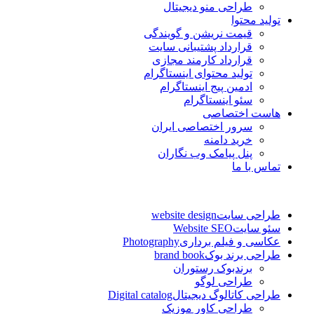
طراحی منو دیجیتال
تولید محتوا
قیمت نریشن و گویندگی
قرارداد پشتیبانی سایت
قرارداد کارمند مجازی
تولید محتوای اینستاگرام
ادمین پیج اینستاگرام
سئو اینستاگرام
هاست اختصاصی
سرور اختصاصی ایران
خرید دامنه
پنل پیامک وب نگاران
تماس با ما
طراحی سایت
website design
سئو سایت
Website SEO
عکاسی و فیلم برداری
Photography
طراحی برند بوک
brand book
برندبوک رستوران
طراحی لوگو
طراحی کاتالوگ دیجیتال
Digital catalog
طراحی کاور موزیک