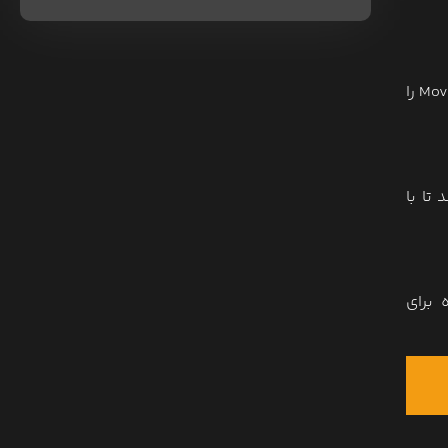
این هوش مصنوعی می توند یک ابزار خوب و کاربردی برای ساخت تیزر و تولید محتوا باشد. در ادامه کاربرد هوش مصنوعی Movie Gen را
 تا با
 برای