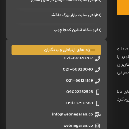
طراحی سایت خدمات درمان در منزل همراز
طراحی سایت بازار بزرگ دلگشا
فروشگاه آنلاین کمجا چوب
یدئو، صدا و
راه های ارتباطی وب نگاران
ویر یا
021-66928787
 و به کاربران
021-66928040
 صوتی
021-66124149
 بالا
09022352525
ویکرد
09123790588
info@webnegaran.co
webnegaran.co