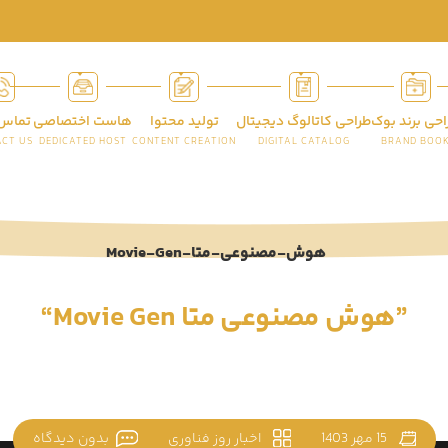
احی برند بوک
طراحی کاتالوگ دیجیتال
تولید محتوا
هاست اختصاصی
تماس 
CT US
DEDICATED HOST
CONTENT CREATION
DIGITAL CATALOG
BRAND BOO
”هوش مصنوعی متا Movie Gen“
15 مهر 1403
اخبار روز فناوری
بدون دیدگاه