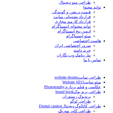
طراحی منو دیجیتال
تولید محتوا
قیمت نریشن و گویندگی
قرارداد پشتیبانی سایت
قرارداد کارمند مجازی
تولید محتوای اینستاگرام
ادمین پیج اینستاگرام
سئو اینستاگرام
هاست اختصاصی
سرور اختصاصی ایران
خرید دامنه
پنل پیامک وب نگاران
تماس با ما
طراحی سایت
website design
سئو سایت
Website SEO
عکاسی و فیلم برداری
Photography
طراحی برند بوک
brand book
برندبوک رستوران
طراحی لوگو
طراحی کاتالوگ دیجیتال
Digital catalog
طراحی کاور موزیک