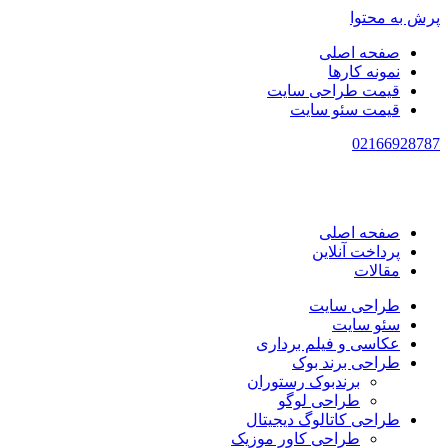
پرش به محتوا
صفحه اصلی
نمونه کارها
قیمت طراحی سایت
قیمت سئو سایت
021
66928787
صفحه اصلی
پرداخت آنلاین
مقالات
طراحی سایت
سئو سایت
عکاسی و فیلم برداری
طراحی برند بوک
برندبوک رستوران
طراحی لوگو
طراحی کاتالوگ دیجیتال
طراحی کاور موزیک