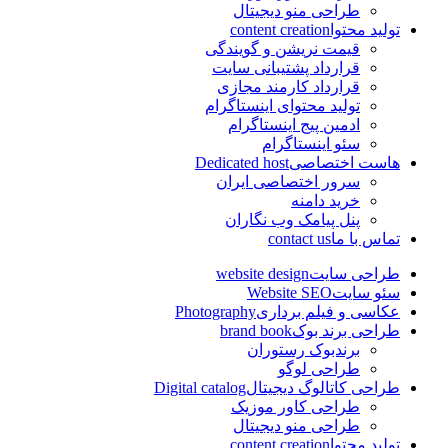
طراحی منو دیجیتال
تولید محتوا
content creation
قیمت نریشن و گویندگی
قرارداد پشتیبانی سایت
قرارداد کارمند مجازی
تولید محتوای اینستاگرام
ادمین پیج اینستاگرام
سئو اینستاگرام
هاست اختصاصی
Dedicated host
سرور اختصاصی ایران
خرید دامنه
پنل پیامک وب نگاران
تماس با ما
contact us
طراحی سایت
website design
سئو سایت
Website SEO
عکاسی و فیلم برداری
Photography
طراحی برند بوک
brand book
برندبوک رستوران
طراحی لوگو
طراحی کاتالوگ دیجیتال
Digital catalog
طراحی کاور موزیک
طراحی منو دیجیتال
تولید محتوا
content creation