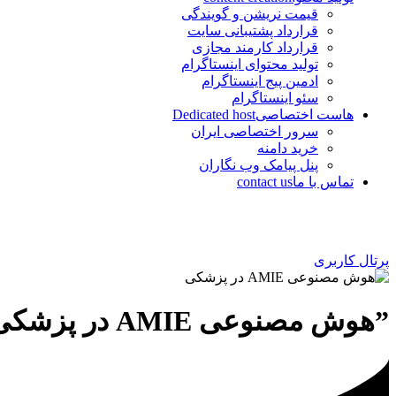
قیمت نریشن و گویندگی
قرارداد پشتیبانی سایت
قرارداد کارمند مجازی
تولید محتوای اینستاگرام
ادمین پیج اینستاگرام
سئو اینستاگرام
هاست اختصاصی
Dedicated host
سرور اختصاصی ایران
خرید دامنه
پنل پیامک وب نگاران
تماس با ما
contact us
پرتال کاربری
”هوش مصنوعی AMIE در پزشکی“