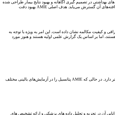
ای بهداشتی در تصمیم گیری آگاهانه و بهبود نتایج بیمار طراحی شده
است. قابلیت‌های این سیستم به تجزیه و تحلیل داده‌ها و تصاویر پزشکی، تشخیص الگوها و ناهنجاری‌ها، و ارائه بینش و توصیه‌هایی بر اساس یافته‌های آن گسترش می‌یابد. هدف اصلی AMIE بهبود دقت
 در تشخیص افتراقی و کیفیت مکالمه نشان داده است. این امر به ویژه با توجه به
هستند، اما بر اساس یک گزارش علمی اولیه هستند و هنوز مورد
با وجود نتایج امیدوارکننده، مانند هر فناوری دیگری، AMIE بدون محدودیت نیست. کاربرد چنین سیستمی در دنیای واقعی نیاز به بررسی بیشتر دارد. در حالی که AMIE پتانسیل را در آزمایش‌های بالینی مختلف
ی شود. توانایی آن در تجزیه و تحلیل داده های پزشکی و ارائه تشخیص های