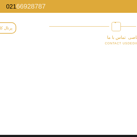
66928787
021
پرتال کا
اصی
تماس با ما
CONTACT US
DEDI