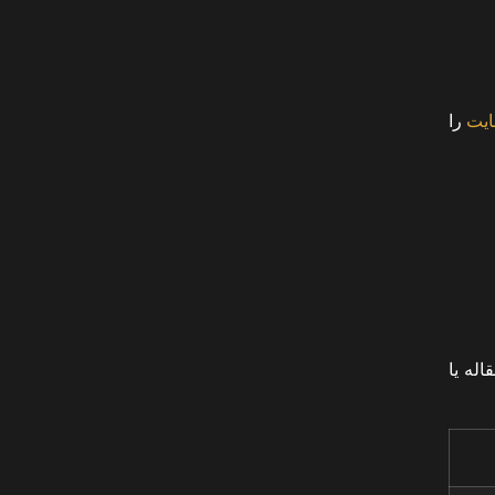
ایت
را
له یا