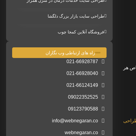
طراحی سایت خدمات درمان در منزل همراز
طراحی سایت بازار بزرگ دلگشا
فروشگاه آنلاین کمجا چوب
راه های ارتباطی وب نگاران
021-66928787
اص هر
021-66928040
021-66124149
09022352525
09123790588
راحی
info@webnegaran.co
webnegaran.co