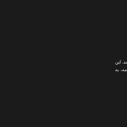
. این
ه، به