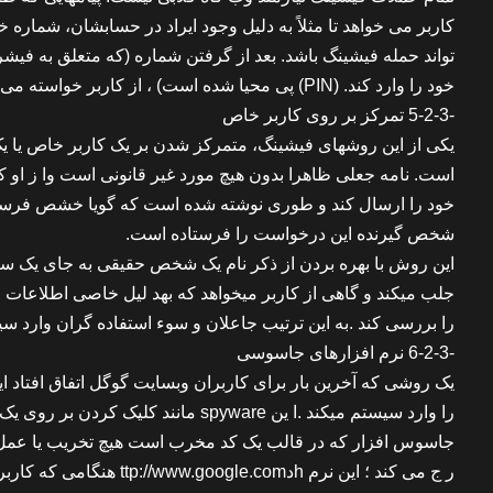
کاربر می خواهد تا مثلاً به دلیل وجود ایراد در حسابشان، شماره 
تواند حمله فیشینگ باشد. بعد از گرفتن شماره (که متعلق به فی
خود را وارد کند. (PIN) پی محیا شده است) ، از کاربر خواسته می شود تا شماره حساب و پین
-5-2-3 تمرکز بر روی کاربر خاص
یکی از این روشهای فیشینگ، متمرکز شدن بر یک کاربر خاص یا 
است. نامه جعلی ظاهرا بدون هیچ مورد غیر قانونی است وا ز او ک
خود را ارسال کند و طوری نوشته شده است که گویا خشص فرستنده تنها به ID یا رمز
شخص گیرنده این درخواست را فرستاده است.
این روش با بهره بردن از ذکر نام یک شخص حقیقی به جای یک سیس
جلب میکند و گاهی از کاربر میخواهد که بهد لیل خاصی اطلاعات خو
را بررسی کند .به این ترتیب جاعلان و سوء استفاده گران وارد
-6-2-3 نرم افزارهای جاسوسی
یک روشی که آخرین بار برای کاربران وبسایت گوگل اتفاق افتاد ای
را وارد سیستم میکند .ا ین spyware مانند کلیک کردن بر روی یک لینک، نرم افزارهای جاسوسی
جاسوس افزار که در قالب یک کد مخرب است هیچ تخریب یا عمل دی
ر ج می کند ؛ این نرم hدttp://www.google.com هنگامی که کاربر آدرس یک وبسایت مانند گوگل