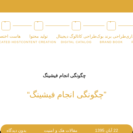
اری
طراحی برند بوک
طراحی کاتالوگ دیجیتال
تولید محتوا
هاست اختص
CATED HOST
CONTENT CREATION
DIGITAL CATALOG
BRAND BOOK
”چگونگی انجام فیشینگ“
22 آبان 1395
مقالات هک و امنیت
بدون دیدگاه