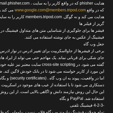
هدایت phisher که در واقع کاربر را به سایت ، www.gmail.phisher.com در gmail زیر دامنه اشنای
که در واقع
www.google.com@members.tripod.com
می کند و 
هدایت می کند و نه گوگل. members.tripod.com کاربر را به سایت
گریز از فیلتر ها
فیشر ها برای جلوگیری از شناسایی متن های متداول فیشینگ در 
فیشینگ از عکس به جای نوشته استفاده می کنند.
جعل وب گاه
برخی از فیشرها از جاوااسکریپت برای تغییر ادرس در نوار ادرس 
جای شکی برای قربانی نماند. یک مهاجم حتی می تواند از ایراد ه
گفته می شود. در cross-site scripting سایت معتبر نیز علیه خودش استفاده کند. به این نوع حمله
این مورد از کاربر خواسته می شود تا در بانک خودش لاگین کند. 
اما در واقعیت، پیوند به ان وب گاه . (security certificates) و بگاه گرفته تا گواهینامه امنیتی
دستکاری می شود تا با استفاده از عیب های موجود در اسکریپت ها
این حال این روش نیازمند دانش و اگاهی بالایی است. از این روش در سال 2006 بر
استفاده شد. PayPal و بگاه
-4-2-3 فیشینگ تلفنی
تمام حملات فیشینگ نیازمند وب گاه قلابی نیست. پیامهایی که ظا