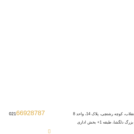
66928787
021
ب، کوچه رشتچی، پلاک 14، واحد 8
 دلگشا، طبقه 1+ بخش اداری