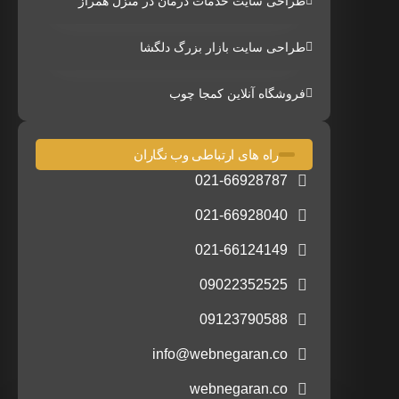
طراحی سایت خدمات درمان در منزل همراز
طراحی سایت بازار بزرگ دلگشا
فروشگاه آنلاین کمجا چوب
راه های ارتباطی وب نگاران
021-66928787
021-66928040
021-66124149
09022352525
09123790588
info@webnegaran.co
webnegaran.co