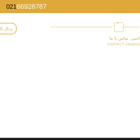
66928787
021
پرتال کا
اصی
تماس با ما
CONTACT US
DEDI