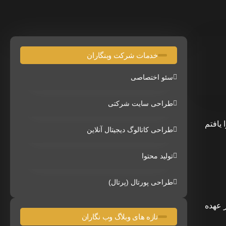
خدمات شرکت وبنگاران
سئو اختصاصی
طراحی سایت شرکتی
 در سال 85 که این واژه سٔو را یافتم
طراحی کاتالوگ دیجیتال آنلاین
تولید محتوا
طراحی پورتال (پرتال)
 عهده
تازه های وبلاگ وب نگاران