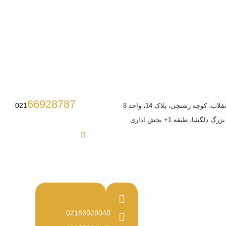
66928787
021
ب، کوچه رشتچی، پلاک 14، واحد 8
 دلگشا، طبقه 1+ بخش اداری
02166928040