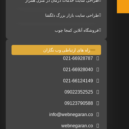
طراحی سایت خدمات درمان در منزل همراز
طراحی سایت بازار بزرگ دلگشا
فروشگاه آنلاین کمجا چوب
راه های ارتباطی وب نگاران
021-66928787
021-66928040
021-66124149
09022352525
09123790588
info@webnegaran.co
webnegaran.co