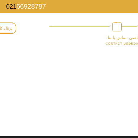
66928787
021
پرتال کا
اصی
تماس با ما
CONTACT US
DEDI