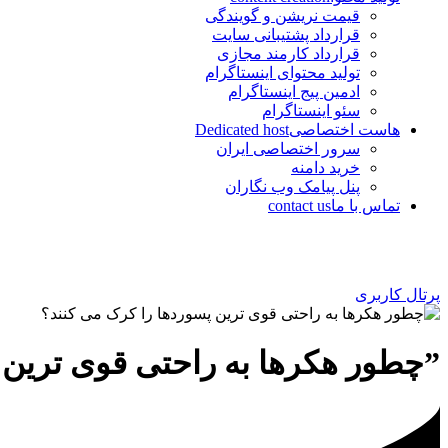
قیمت نریشن و گویندگی
قرارداد پشتیبانی سایت
قرارداد کارمند مجازی
تولید محتوای اینستاگرام
ادمین پیج اینستاگرام
سئو اینستاگرام
هاست اختصاصی
Dedicated host
سرور اختصاصی ایران
خرید دامنه
پنل پیامک وب نگاران
تماس با ما
contact us
پرتال کاربری
”چطور هکرها به راحتی قوی ترین 