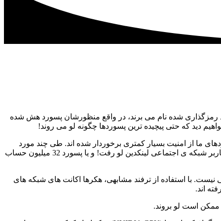
رد رمزگذاری شده نام می برند، در واقع منظورشان پسورد هش شده
ای ما از امنیت بسیار کمتری برخوردار شده اند. طی چند مورد
افشای اطلاعات که اخیرا اتفاق افتاد، اطلاعات میلیون ها کاربر TalkTalk و لینکدین لو رفت (به طور مثال، به مقاله ی پسورد ۱۱۷ میلیون کاربر شبکه ی اجتماعی لینکدین لو رفت! و یا پسورد 32 میلیون حساب
نیست. با استفاده از ترفند مشابهی، هکرها اکانت های شبکه های
ته اند.
و ممکن است لو بروند.