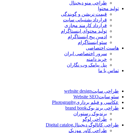
طراحی منو دیجیتال
تولید محتوا
قیمت نریشن و گویندگی
قرارداد پشتیبانی سایت
قرارداد کارمند مجازی
تولید محتوای اینستاگرام
ادمین پیج اینستاگرام
سئو اینستاگرام
هاست اختصاصی
سرور اختصاصی ایران
خرید دامنه
پنل پیامک وب نگاران
تماس با ما
طراحی سایت
website design
سئو سایت
Website SEO
عکاسی و فیلم برداری
Photography
طراحی برند بوک
brand book
برندبوک رستوران
طراحی لوگو
طراحی کاتالوگ دیجیتال
Digital catalog
طراحی کاور موزیک