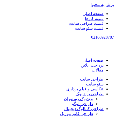
پرش به محتوا
صفحه اصلی
نمونه کارها
قیمت طراحی سایت
قیمت سئو سایت
021
66928787
صفحه اصلی
پرداخت آنلاین
مقالات
طراحی سایت
سئو سایت
عکاسی و فیلم برداری
طراحی برند بوک
برندبوک رستوران
طراحی لوگو
طراحی کاتالوگ دیجیتال
طراحی کاور موزیک