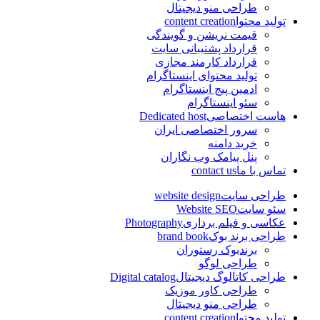
طراحی منو دیجیتال
تولید محتوا
content creation
قیمت نریشن و گویندگی
قرارداد پشتیبانی سایت
قرارداد کارمند مجازی
تولید محتوای اینستاگرام
ادمین پیج اینستاگرام
سئو اینستاگرام
هاست اختصاصی
Dedicated host
سرور اختصاصی ایران
خرید دامنه
پنل پیامک وب نگاران
تماس با ما
contact us
طراحی سایت
website design
سئو سایت
Website SEO
عکاسی و فیلم برداری
Photography
طراحی برند بوک
brand book
برندبوک رستوران
طراحی لوگو
طراحی کاتالوگ دیجیتال
Digital catalog
طراحی کاور موزیک
طراحی منو دیجیتال
تولید محتوا
content creation