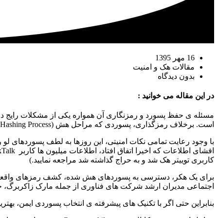
16 مهر 1395
مقالات هک و امنیت
بدون دیدگاه
در این مقاله می خوانید :
مسئله ی حفظ پسورد و رمزنگاری آن همواره یکی از مشکلات رایج در 
است. برخلاف رمزگذاری، پسوردی که مراحل هش (Hashing Process) را می گذارند، با روش های مشابه قابل بازیابی نیست. در این مقاله خواهیم دید که حتی پیچیده ترین پسوردها چگونه لو می روند!
با وجود رعایت تمامی نکات امنیتی، این روزها به لطف پسوردهای لو 
کاربری توییتر هک شد و به حراج گذاشته شد مراجعه نمایید.)
برای یک هکر، دسترسی به پسوردهای هش شده، کشف رمزهای واقعی و است
اجتماعی مدیران ارشد شرکت های فناوری از جمله مارک زاکربرگ، جک 
بنابراین حتی اگر با تکنیک های پیشرفته ی انتخاب پسوردی ایمن، بهتری