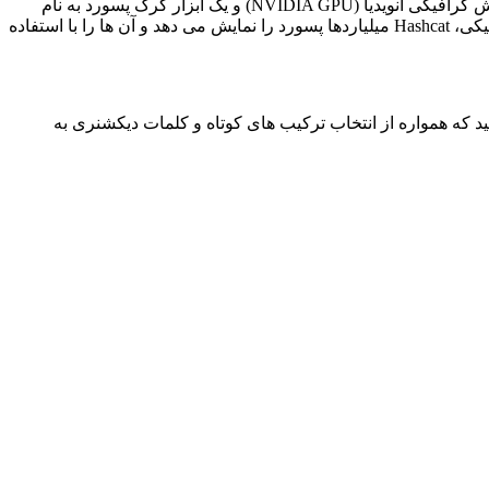
مراحل این روش در کانال یوتیوب Computerphile توضیح داده شده است. در این ویدیوی آموزش کرک، این مراحل با استفاده از 4 واحد پردازش گرافیکی انویدیا (NVIDIA GPU) و یک ابزار کرک پسورد به نام
Hashcat انجام می شود. این ابزار به شما این امکان را می دهد تا شیوه های مختلف کرک پسورد را انجام دهید. با کمک واحدهای پردازش گرافیکی، Hashcat میلیاردها پسورد را نمایش می دهد و آن ها را با استفاده
ید که همواره از انتخاب ترکیب های کوتاه و کلمات دیکشنری به