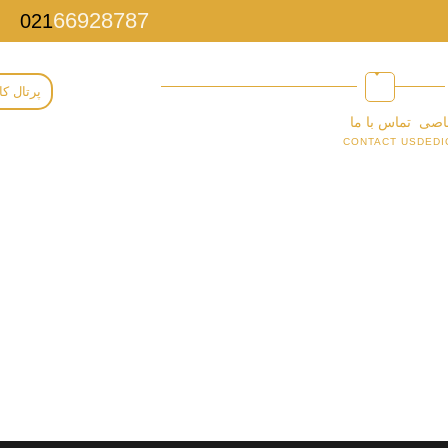
66928787
021
پرتال کا
اصی
تماس با ما
CONTACT US
DEDI