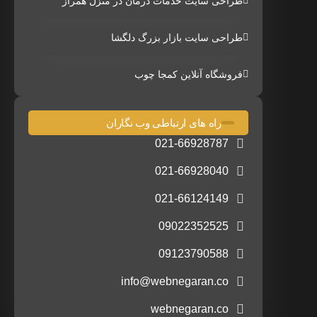
طراحی سایت خدمات درمان در منزل همراز
طراحی سایت بازار بزرگ دلگشا
فروشگاه آنلاین کمجا چوب
راه های ارتباطی وب نگاران
021-66928787
021-66928040
021-66124149
09022352525
09123790588
info@webnegaran.co
webnegaran.co