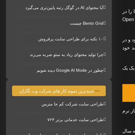
آیا محتوای AI در گوگل رتبه پایین‌تری می‌گیرد
ود.اگر این کدها را در
Open Source می گویند. از مشهورترین نرم افزار های Open Source
Bento Grid چیست
۱۰ نکته برای طراحی سایت پرفروش
ست که از آن ها به عنوان Keylogger یاد می شود و در
د خود
چرا تولید محتوای زیاد به سئو ضربه می‌زند
 یک یک
چطور در Google AI Mode دیده شویم
جدیدترین نمونه کار های شرکت وب نگاران
طراحی سایت شرکت کم جا مترس
ز نرم
طراحی سایت خدماتی برتر ۷۲۴
ه سال