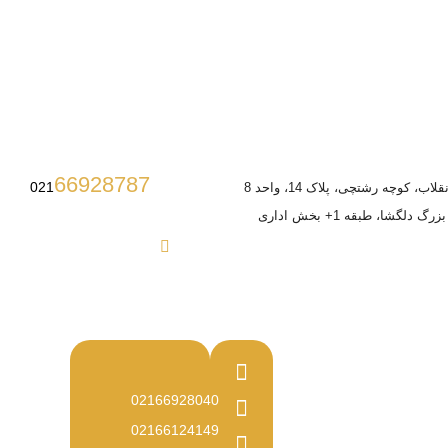
66928787
021
ب، کوچه رشتچی، پلاک 14، واحد 8
 دلگشا، طبقه 1+ بخش اداری
02166928040
02166124149