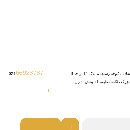
66928787
021
ب، کوچه رشتچی، پلاک 14، واحد 8
 دلگشا، طبقه 1+ بخش اداری