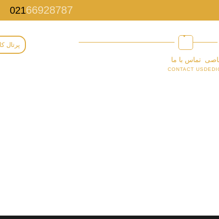
66928787
021
پرتال کا
اصی
تماس با ما
CONTACT US
DEDI