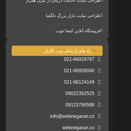
طراحی سایت خدمات درمان در منزل همراز
طراحی سایت بازار بزرگ دلگشا
فروشگاه آنلاین کمجا چوب
راه های ارتباطی وب نگاران
021-66928787
021-66928040
021-66124149
09022352525
09123790588
info@webnegaran.co
webnegaran.co