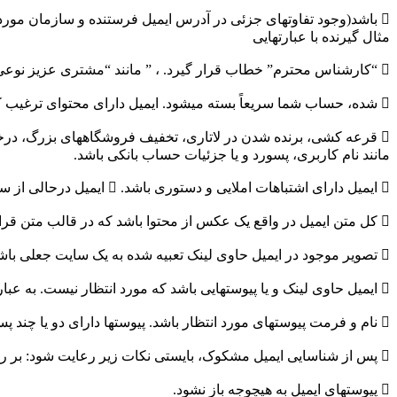
 باشد(وجود تفاوتهای جزئی در آدرس ایمیل فرستنده و سازمان مورد 
مثال گیرنده با عبارتهایی
 “کارشناس محترم” خطاب قرار گیرد. ، ” مانند “مشتری عزیز نوعی احساس فوریت در ایمیل بیان گردد. برای مثال فرستنده تهدید کند که در صورت عدم انجام عمل خواسته
 شده، حساب شما سریعاً بسته میشود. ایمیل دارای محتوای ترغیب کننده باشد، در حالی که فرستنده آن معتبر نیست. برای مثال وعده پول، شرکت در
 قرعه کشی، برنده شدن در لاتاری، تخفیف فروشگاههای بزرگ، در
مانند نام کاربری، پسورد و یا جزئیات حساب بانکی باشد.
 ایمیل دارای اشتباهات املایی و دستوری باشد.  ایمیل درحالی از سازمان مورد اعتماد دریافت شود که انتظار نمیرود سازمان در آن زمان ایمیلی ارسال کرده باشد.
 کل متن ایمیل در واقع یک عکس از محتوا باشد که در قالب متن قرار گرفته است.
 تصویر موجود در ایمیل حاوی لینک تعبیه شده به یک سایت جعلی باشد.
 ایمیل حاوی لینک و یا پیوستهایی باشد که مورد انتظار نیست. به عبارت دیگر نام و فرمت پیوستها متفاوت از
 نام و فرمت پیوستهای مورد انتظار باشد. پیوستها دارای دو یا چند پسوند برای فرمت خود باشند.
 پس از شناسایی ایمیل مشکوک، بایستی نکات زیر رعایت شود: بر روی لینکهای موجود در ایمیل کلیک نشود.
 پیوستهای ایمیل به هیچوجه باز نشود.