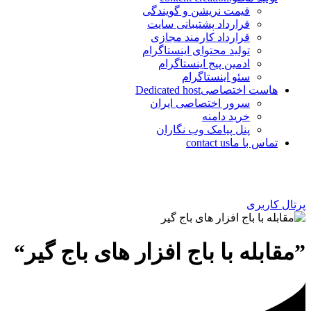
قیمت نریشن و گویندگی
قرارداد پشتیبانی سایت
قرارداد کارمند مجازی
تولید محتوای اینستاگرام
ادمین پیج اینستاگرام
سئو اینستاگرام
هاست اختصاصی
Dedicated host
سرور اختصاصی ایران
خرید دامنه
پنل پیامک وب نگاران
تماس با ما
contact us
پرتال کاربری
”مقابله با باج افزار های باج گیر“