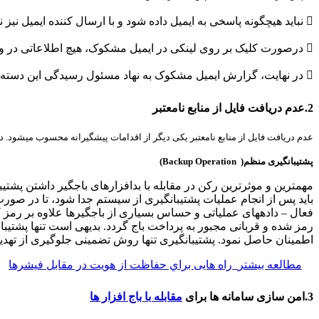
 نباید هیچگونه پاسخی به ایمیل داده شود و با ارسال کننده ایمیل نیز نباید تماس گرفته شود.
 درصورت کلیک بر روی لینکی در ایمیل مشکوک، هیچ اطلاعاتی در وبسایت باز شده وارد نشود.
 در نهایت، گزارش ایمیل مشکوک به نهاد مسئول رسیدگی این دسته از ایمیلها ارسال شود.
2.عدم دریافت فایل از منابع نامعتبر
عدم دریافت فایل از منابع نامعتبر یکی دیگر از اقدامات پیشگیرانه محسوب میشود. دان
پشتیبانگیری منظم( Backup Operation)
مهمترین و موثرترین رکن در مقابله با بدافزارهای باجگیر داشتن پش
باید پس از انجام عملیات پشتیبانگیری از سیستم جدا شود، تا در صور
فعال – دادههای عملیاتی و حساس بسیاری از باجگیرها علاوه بر رمز 
رمز شده و قربانی مجبور به پرداخت باج گردد. بدیهی است تنها پشتیب
اطمینان حاصل نمود. پشتیبانگیری تنها روش تضمینی جلوگیری از تهدی
مطالعه بیشتر
راه هایی براي حفاظت از هویت در مقابل فیشرها
3.امن سازی سامانه ها برای
مقابله با باج افزار ها