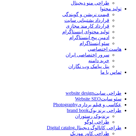
طراحی منو دیجیتال
تولید محتوا
قیمت نریشن و گویندگی
قرارداد پشتیبانی سایت
قرارداد کارمند مجازی
تولید محتوای اینستاگرام
ادمین پیج اینستاگرام
سئو اینستاگرام
هاست اختصاصی
سرور اختصاصی ایران
خرید دامنه
پنل پیامک وب نگاران
تماس با ما
طراحی سایت
website design
سئو سایت
Website SEO
عکاسی و فیلم برداری
Photography
طراحی برند بوک
brand book
برندبوک رستوران
طراحی لوگو
طراحی کاتالوگ دیجیتال
Digital catalog
طراحی کاور موزیک