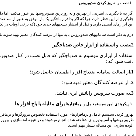
1.نصب و به روز کردن ضدویروس
اگر چه باجگیرهای اینترنتی از بهترین و به روزترین ضدویروسها نیز عبور میکنند، ا
جلوگیری از این خطر دارد، چرا که اگر بدافزار باجگیر یک بار موفق به عبور از س
این ابزارهای امنیتی دارند و قبل از انتشار نسخههای جدید خود (که برخی اوقات در
لازم به ذکر است سامانههای ضدویروس باید تنها از عرضه کنندگان معتبر تهیه شوند ت
2.نصب و استفاده از ابزار خاص ضدباجگیر
استفاده از ابزاری موسوم به ضدباجگیر که قابل نصب در کنار ضدویروس بو
دقت شود که :
1.
از اصالت سامانه ضدباج افزار اطمینان حاصل شود؛
2-
از عرضه کنندگان معتبر تهیه شود؛
3.
به صورت سرویس رایانش ابری نباشد.
برای مقابله با باج افزار ها
3.پیکربندی امن سیستمعامل و نرمافزارها
بهروز کردن سیستم عامل و نرمافزارهای مورد استفاده بخصوص مرورگرها و نرمافزارهای
طریق روشها و آسیبپذیریهای شناخته شده انجام میشوند و در نتیجه امنسازی و بهروز 
آلوده سازی، این مساله بسیار مهم است.
از جمله این امنسازیها در بحث باجافزارها شامل موارد زیر است: