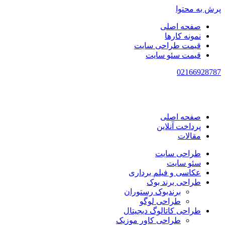
پرش به محتوا
صفحه اصلی
نمونه کارها
قیمت طراحی سایت
قیمت سئو سایت
021
66928787
صفحه اصلی
پرداخت آنلاین
مقالات
طراحی سایت
سئو سایت
عکاسی و فیلم برداری
طراحی برند بوک
برندبوک رستوران
طراحی لوگو
طراحی کاتالوگ دیجیتال
طراحی کاور موزیک