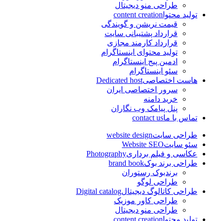
طراحی منو دیجیتال
تولید محتوا
content creation
قیمت نریشن و گویندگی
قرارداد پشتیبانی سایت
قرارداد کارمند مجازی
تولید محتوای اینستاگرام
ادمین پیج اینستاگرام
سئو اینستاگرام
هاست اختصاصی
Dedicated host
سرور اختصاصی ایران
خرید دامنه
پنل پیامک وب نگاران
تماس با ما
contact us
طراحی سایت
website design
سئو سایت
Website SEO
عکاسی و فیلم برداری
Photography
طراحی برند بوک
brand book
برندبوک رستوران
طراحی لوگو
طراحی کاتالوگ دیجیتال
Digital catalog
طراحی کاور موزیک
طراحی منو دیجیتال
تولید محتوا
content creation