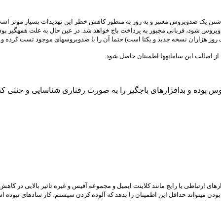
ما داشتن یک ضدویروس معتبر و به روز به منظور کاهش خطر این تهدیدات بسیار موثر اس
د ضدویروس شود، قربانی مجبور به پرداخت باج خواهد شد. در عین حال به علت همهگیر 
 یک روز هزاران نسخه جدید و یکتا است) حتما آن را با ضدویروسهای موجود تست کرده و
ا از اصالت این سامانهها اطمینان حاصل شود.
ده و بدافزارهای باجگیر را به صورت رفتاری شناسایی و خنثی کند در مقا
 ارتباطی یا رایج مانند کلاینت ایمیل و مجموعه آفیس و غیره تاثیر بالایی در کاهش 
بودن میتواند حداقل این اطمینان را بدهد که آلوده کردن سیستم، کار سادهای نبوده ا