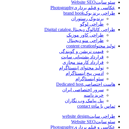
سئو سایت
Website SEO
عکاسی و فیلم برداری
Photography
طراحی برند بوک
brand book
برندبوک رستوران
طراحی لوگو
طراحی کاتالوگ دیجیتال
Digital catalog
طراحی کاور موزیک
طراحی منو دیجیتال
تولید محتوا
content creation
قیمت نریشن و گویندگی
قرارداد پشتیبانی سایت
قرارداد کارمند مجازی
تولید محتوای اینستاگرام
ادمین پیج اینستاگرام
سئو اینستاگرام
هاست اختصاصی
Dedicated host
سرور اختصاصی ایران
خرید دامنه
پنل پیامک وب نگاران
تماس با ما
contact us
طراحی سایت
website design
سئو سایت
Website SEO
عکاسی و فیلم برداری
Photography