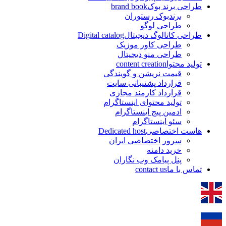
طراحی برند بوک
brand book
برندبوک رستوران
طراحی لوگو
طراحی کاتالوگ دیجیتال
Digital catalog
طراحی کاور موزیک
طراحی منو دیجیتال
تولید محتوا
content creation
قیمت نریشن و گویندگی
قرارداد پشتیبانی سایت
قرارداد کارمند مجازی
تولید محتوای اینستاگرام
ادمین پیج اینستاگرام
سئو اینستاگرام
هاست اختصاصی
Dedicated host
سرور اختصاصی ایران
خرید دامنه
پنل پیامک وب نگاران
تماس با ما
contact us