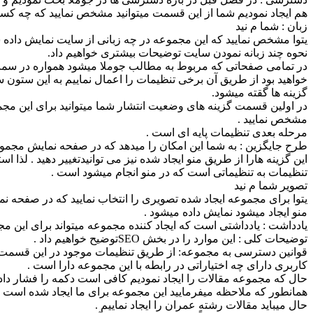
هم ایجاد نمودیم شما از این قسمت میتوانید مشخص نمایید که چه کسان
زبان : شما م نید
یتوا مشخص نمایید که این مجموعه در چه زبانی از سایت نمایش داده 
نحوه چند زبانه نمودن سایت توضیحات بیشتری خواهیم داد.
در تمامی صفحاتی که مربوط به مطالب جوملا میشود همواره در سمت 
خواهید بود از طریق آن برخی تنظیمات را اعمال نماییم به این ستون 
گزینه ها گقته میشود.
در اولین قسمت گزینه های وضعیت انتشار شما میتوانید برای این مجمو
مشخص نمایید .
مرحله بعدی تنظیمات پایه ای است .
طرح جایگزین : به شما این امکان را میدهد که در صفحه نمایش مجمو
این گزینه هارا از طریق منو ایجاد شده نیز می توانیدتغییر دهید . لذا 
تنظیمات به تنظیماتی است که در منو انجام میشود است .
تصویر شما م نید
یتوا برای مجموعه ایجاد شده تصویری را انتخاب نمایید که در صفحه
منو ایجاد میشود نمایش داده میشود .
یادداشت : یادداشتی است که ایجاد کننده مجموعه میتواند برای این مج
توضیحات کلی : این موارد را در بخش SEOتوضیح خواهیم داد .
قوانین دسترسی به مجموعه: از طریق تنظیمات موجود در این قسمت م
کاربری دارای چه اختیاراتی در رابطه با این مجموعه دارا است .
حال که مجموعه مقالات را ایجاد نمودیم کافی است دکمه را فشار داد
همانطور که ملاحظه میفرمایید این مجموعه برای ما ایجاد شده است .
حال میباید مقالات رشته عمران را ایجاد نماییم .