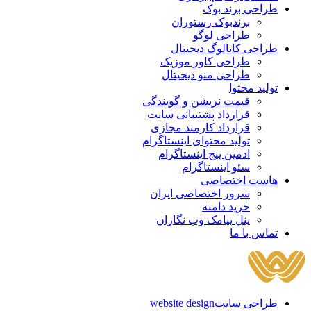
طراحی برند بوک
برندبوک رستوران
طراحی لوگو
طراحی کاتالوگ دیجیتال
طراحی کاور موزیک
طراحی منو دیجیتال
تولید محتوا
قیمت نریشن و گویندگی
قرارداد پشتیبانی سایت
قرارداد کارمند مجازی
تولید محتوای اینستاگرام
ادمین پیج اینستاگرام
سئو اینستاگرام
هاست اختصاصی
سرور اختصاصی ایران
خرید دامنه
پنل پیامک وب نگاران
تماس با ما
طراحی سایت
website design