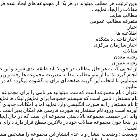
بدین ترتیب هر مطلب میتواند در هر یک از مجموعه های ایجاد شده قرا
مقالات را ایجاد نماییم .
مطالب سایت
متفرقه مطالب عمومی
اخبار
اطلاعیه ها
اخبار داخلی دانشکده
اخبار سازمان مرکزی
مقالات
رشته معدن
رشته عمران
از آنجایی که به هر حال مطالب در جوملا باید طبقه بندی شوند و این ط
انجام گیرد لذا ما از منو مطلب ابتدا به مدیریت مجموعه ها رفته و زی
مینماییم. با انتخاب این گزینه صفحه ای برای ما گشوده میگردد که در
نماییم .
عنوان : نام مجموعه است که شما میتوانید هر نامی را برای مجموعه مو
نام مستعار : نامی است که سیستم خصوصا برای نمایش لینک ها نمایش میدهد در جوملا
تا نام مستعار را به صورت انگلیسی وارد نمایید اما با امکانات جدیدی که جوملا 2.5فارسی برا
آورده است ورود نام مستعار به صورت فارسی هم امکان پذیر است .
والد : در حقیقت مجموعه بالا دستی مجموعه ای است که در حال ایجاد
در اینجا چون مجموعه مقالات خود در بالاترین سطح قرار دارد دارای وا
است .
وضعیت : وضعیت انتشار و یا عدم انتشار این مجموعه را مشخص مینما
دسترسی : در فصل قبل در باره دسترسی ها در جوملا بحث نمودیم و