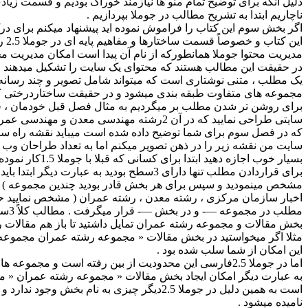
دلیل آنکه برای توضیح تمام منو ها نیازمند خوراک بودیم و قسمت زیاد
ناچاریم ابتدا به تشریح مطالب در جوملا بپردازیم .
اگر بخش سوم این کتاب را فراموش نموده اید پیشنهاد میکنم برای د
این کتاب و خصوصاً قسمت ساختارها و مفاهیم پایه ای در جوملا 2.5 را مطالعه بفرمایید.
مدیریت محتوا جوملا همانطورکه از نام آن پیدا است امکان مدیریت محت
در حقیقت این مطالب هستند که محتوای یک سایت را تشکیل میدهند و 
یک مطلب ، متنی نوشتاری است که میتواند شامل تصویر و چند رسانه ای
مجموعه های متفاوت طبقه بندی میشود و در حقیقت ساختاردرختی ک
برای روشن تر شدن مطلب بر میگردیم به مثال فصل قبل خودمان ، فرض
سایتی طراحی نمایید که در آن 2رشته مهندسی معدن و مهندسی عمران تدریس میگردد . قبل از هر کاری همانطور
که در فصل سوم برای شما توضیح داده شده است میباید نقشه راه سای
سایت من نقشه زیر را در ذهن تصویر میکنم اما به تعداد طراحان وب س
بسیار خوب اجازه دهید ابتدا برای کسانی که قبلا با جوملا 1.5کار نموده اند مطلبی را روشن نمایم در جوملا 1.5شما
برای قراردادن مطلب تنها دارای 3سطح بودید به عبارت دیگر ابتدا باید بخش ) مطالب عمومی ، اخبار ، مقالات( را
مشخص مینمودید و سپس برای هر بخش قادر بودید چندین مجموعه ) متفر
اخبار سازمان مرکزی ، رشته معدن ، رشته عمران ( مشخص نمایید حا
مطلب در مجموعه —- و در بخش —- قرار میگرفت . مطالب کلاً 3سطحی بودند و اگر به عنوان مثال در
بخش مقالات و مجموعه رشته عمران تمایل داشتید تا باز هم مقالات رشت
مثلا اگر میخواستید در بخش مقالات « مجموعه رشته عمران مجموعه دی
این امکان از شما سلب شده بود .
اما در جوملا 2.5فارسی این محدودیت از بین رفته است و مجموعه ها میتوانند دارای nسطح باشند .
به عبارت دیگر امکان ایجاد بخش مقالات « مجموعه رشته عمران « مج
است به همین دلیل در جوملا 2.5دیگر چیزی به نام بخش وجود ندارد و همه سطوح طبقه بندی مطالب مجموعه
نامیده میشود .