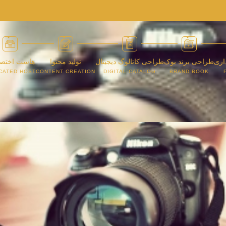
اری
طراحی برند بوک
طراحی کاتالوگ دیجیتال
تولید محتوا
هاست اختص
CATED HOST
CONTENT CREATION
DIGITAL CATALOG
BRAND BOOK