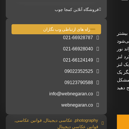
فروشگاه آنلاین کمجا چوب
راه های ارتباطی وب نگاران
 بیشتر
021-66928787
ی‌شود
د نور
021-66928040
د لنز
021-66124149
یک لنز
09022352525
یگر یک
 مشکل
09123790588
 دهید
info@webnegaran.co
webnegaran.co
photography
,
عکاسی دیجیتال
,
قوانین عکاسی
,
قوانین عکاسی دیجیتال