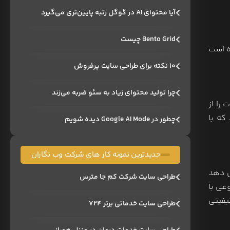
آیا محتوای AI در گوگل رتبه پایین‌تری می‌گیرد
Bento Grid چیست
ده است
۱۰ نکته برای طراحی سایت پرفروش
چرا تولید محتوای زیاد به سئو ضربه می‌زند
 را از
که با
چطور در Google AI Mode دیده شویم
جدیدترین نمونه کار های شرکت وب نگاران
ی دهد
طراحی سایت شرکت کم جا مترس
عی با
 و کیفیتی
طراحی سایت خدماتی برتر ۷۲۴