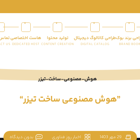
احی برند بوک
طراحی کاتالوگ دیجیتال
تولید محتوا
هاست اختصاصی
تماس 
CT US
DEDICATED HOST
CONTENT CREATION
DIGITAL CATALOG
BRAND BOO
”هوش مصنوعی ساخت تیزر“
29 مهر 1403
اخبار روز فناوری
بدون دیدگاه