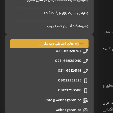
طراحی سایت خدمات درمان در منزل همراز
طراحی سایت بازار بزرگ دلگشا
فروشگاه آنلاین کمجا چوب
 ها و
راه های ارتباطی وب نگاران
 گونه
021-66928787
021-66928040
021-66124149
09022352525
‌ای و
09123790588
info@webnegaran.co
 برای
گذاری
webnegaran.co