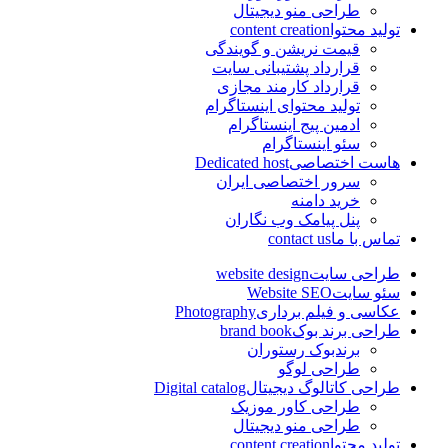
طراحی منو دیجیتال
تولید محتوا
content creation
قیمت نریشن و گویندگی
قرارداد پشتیبانی سایت
قرارداد کارمند مجازی
تولید محتوای اینستاگرام
ادمین پیج اینستاگرام
سئو اینستاگرام
هاست اختصاصی
Dedicated host
سرور اختصاصی ایران
خرید دامنه
پنل پیامک وب نگاران
تماس با ما
contact us
طراحی سایت
website design
سئو سایت
Website SEO
عکاسی و فیلم برداری
Photography
طراحی برند بوک
brand book
برندبوک رستوران
طراحی لوگو
طراحی کاتالوگ دیجیتال
Digital catalog
طراحی کاور موزیک
طراحی منو دیجیتال
تولید محتوا
content creation