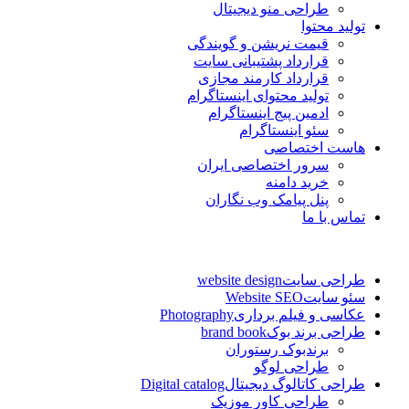
طراحی منو دیجیتال
تولید محتوا
قیمت نریشن و گویندگی
قرارداد پشتیبانی سایت
قرارداد کارمند مجازی
تولید محتوای اینستاگرام
ادمین پیج اینستاگرام
سئو اینستاگرام
هاست اختصاصی
سرور اختصاصی ایران
خرید دامنه
پنل پیامک وب نگاران
تماس با ما
طراحی سایت
website design
سئو سایت
Website SEO
عکاسی و فیلم برداری
Photography
طراحی برند بوک
brand book
برندبوک رستوران
طراحی لوگو
طراحی کاتالوگ دیجیتال
Digital catalog
طراحی کاور موزیک