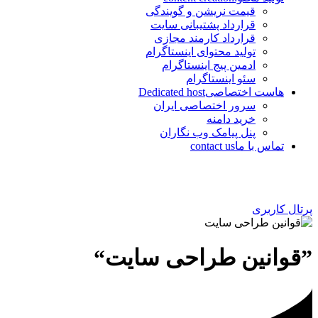
قیمت نریشن و گویندگی
قرارداد پشتیبانی سایت
قرارداد کارمند مجازی
تولید محتوای اینستاگرام
ادمین پیج اینستاگرام
سئو اینستاگرام
هاست اختصاصی
Dedicated host
سرور اختصاصی ایران
خرید دامنه
پنل پیامک وب نگاران
تماس با ما
contact us
پرتال کاربری
”قوانین طراحی سایت“