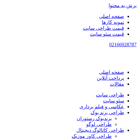
پرش به محتوا
صفحه اصلی
نمونه کارها
قیمت طراحی سایت
قیمت سئو سایت
021
66928787
صفحه اصلی
پرداخت آنلاین
مقالات
طراحی سایت
سئو سایت
عکاسی و فیلم برداری
طراحی برند بوک
برندبوک رستوران
طراحی لوگو
طراحی کاتالوگ دیجیتال
طراحی کاور موزیک