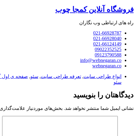
فروشگاه آنلاین کمجا چوب
راه های ارتباطی وب نگاران
021-66928787
021-66928040
021-66124149
09022352525
09123790588
info@webnegaran.co
webnegaran.co
انواع طراحی سایت
,
تعرفه طراحی سایت
,
سئو
,
صفحه ی اول گ
سئو
دیدگاهتان را بنویسید
نشانی ایمیل شما منتشر نخواهد شد.
بخش‌های موردنیاز علامت‌گذاری 