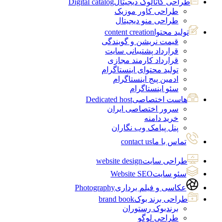
طراحی کاتالوگ دیجیتال
Digital catalog
طراحی کاور موزیک
طراحی منو دیجیتال
تولید محتوا
content creation
قیمت نریشن و گویندگی
قرارداد پشتیبانی سایت
قرارداد کارمند مجازی
تولید محتوای اینستاگرام
ادمین پیج اینستاگرام
سئو اینستاگرام
هاست اختصاصی
Dedicated host
سرور اختصاصی ایران
خرید دامنه
پنل پیامک وب نگاران
تماس با ما
contact us
طراحی سایت
website design
سئو سایت
Website SEO
عکاسی و فیلم برداری
Photography
طراحی برند بوک
brand book
برندبوک رستوران
طراحی لوگو