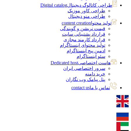
طراحی کاتالوگ دیجیتال
Digital catalog
طراحی کاور موزیک
طراحی منو دیجیتال
تولید محتوا
content creation
قیمت نریشن و گویندگی
قرارداد پشتیبانی سایت
قرارداد کارمند مجازی
تولید محتوای اینستاگرام
ادمین پیج اینستاگرام
سئو اینستاگرام
هاست اختصاصی
Dedicated host
سرور اختصاصی ایران
خرید دامنه
پنل پیامک وب نگاران
تماس با ما
contact us