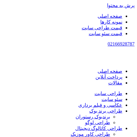
پرش به محتوا
صفحه اصلی
نمونه کارها
قیمت طراحی سایت
قیمت سئو سایت
021
66928787
صفحه اصلی
پرداخت آنلاین
مقالات
طراحی سایت
سئو سایت
عکاسی و فیلم برداری
طراحی برند بوک
برندبوک رستوران
طراحی لوگو
طراحی کاتالوگ دیجیتال
طراحی کاور موزیک