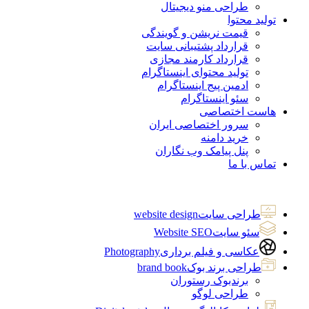
طراحی منو دیجیتال
تولید محتوا
قیمت نریشن و گویندگی
قرارداد پشتیبانی سایت
قرارداد کارمند مجازی
تولید محتوای اینستاگرام
ادمین پیج اینستاگرام
سئو اینستاگرام
هاست اختصاصی
سرور اختصاصی ایران
خرید دامنه
پنل پیامک وب نگاران
تماس با ما
طراحی سایت
website design
سئو سایت
Website SEO
عکاسی و فیلم برداری
Photography
طراحی برند بوک
brand book
برندبوک رستوران
طراحی لوگو