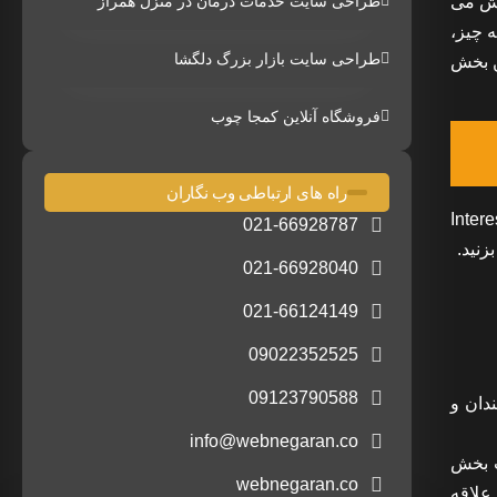
ارش می
طراحی سایت خدمات درمان در منزل همراز
 چیز،
طراحی سایت بازار بزرگ دلگشا
ی کند. این بخش
فروشگاه آنلاین کمجا چوب
راه های ارتباطی وب نگاران
In کافی است روی دکمه Interest درقسمت چپ صفحه فیس بوک خود کلیک کنید. ابتدا دکمه Interest
021-66928787
021-66928040
021-66124149
09022352525
09123790588
دان و
info@webnegaran.co
ب بخش
webnegaran.co
 علاقه