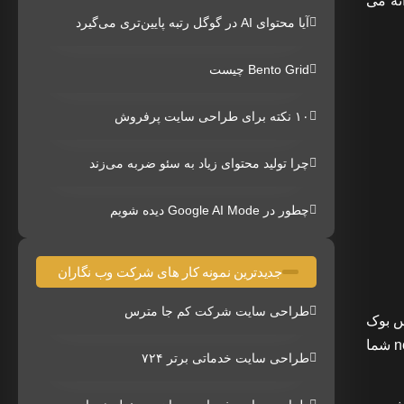
ئه می
آیا محتوای AI در گوگل رتبه پایین‌تری می‌گیرد
Bento Grid چیست
۱۰ نکته برای طراحی سایت پرفروش
چرا تولید محتوای زیاد به سئو ضربه می‌زند
چطور در Google AI Mode دیده شویم
جدیدترین نمونه کار های شرکت وب نگاران
طراحی سایت شرکت کم جا مترس
 به آن که از آن استفاده بکنند. قسمت Interest Lists در فیس بوک
در واقع جایی است که شما می توانید اتفاقات یا محتوایی را که به آنها علاقه مند هستید، جمع آوری کنید بدون این که قسمت news feed شما
طراحی سایت خدماتی برتر ۷۲۴