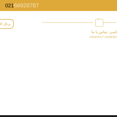
66928787
021
پرتال کا
اصی
تماس با ما
CONTACT US
DEDI