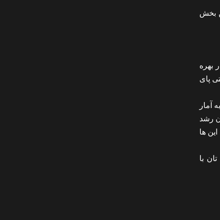
این بخش
ر بهره
ی پای
نسبت به آمار
ن رشد
این ها
اعی تان با