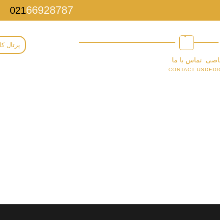
66928787
021
پرتال کا
اصی
تماس با ما
CONTACT US
DEDI