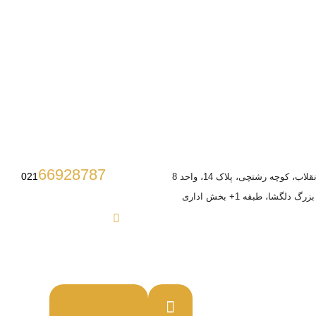
66928787
021
ب، کوچه رشتچی، پلاک 14، واحد 8
 دلگشا، طبقه 1+ بخش اداری