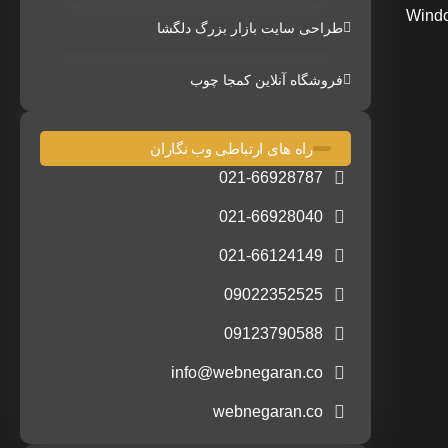
جهت طراحی و ساخت انواع اپلیکیشن های موبایل بر اساس ios و Android و Windows
طراحی سایت بازار بزرگ دلگشا
فروشگاه آنلاین کمجا چوب
راه های ارتباطی وب نگاران
021-66928787
021-66928040
021-66124149
09022352525
09123790588
info@webnegaran.co
webnegaran.co