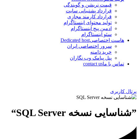
قیمت نریشن و گویندگی
قرارداد پشتیبانی سایت
قرارداد کارمند مجازی
تولید محتوای اینستاگرام
ادمین پیج اینستاگرام
سئو اینستاگرام
هاست اختصاصی
Dedicated host
سرور اختصاصی ایران
خرید دامنه
پنل پیامک وب نگاران
تماس با ما
contact us
پرتال کاربری
”شناسایی نسخه SQL Server“