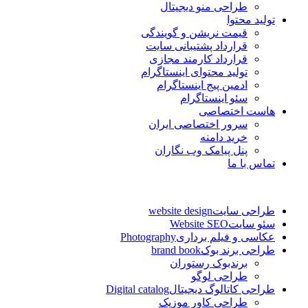
طراحی منو دیجیتال
تولید محتوا
قیمت نریشن و گویندگی
قرارداد پشتیبانی سایت
قرارداد کارمند مجازی
تولید محتوای اینستاگرام
ادمین پیج اینستاگرام
سئو اینستاگرام
هاست اختصاصی
سرور اختصاصی ایران
خرید دامنه
پنل پیامک وب نگاران
تماس با ما
طراحی سایت
website design
سئو سایت
Website SEO
عکاسی و فیلم برداری
Photography
طراحی برند بوک
brand book
برندبوک رستوران
طراحی لوگو
طراحی کاتالوگ دیجیتال
Digital catalog
طراحی کاور موزیک