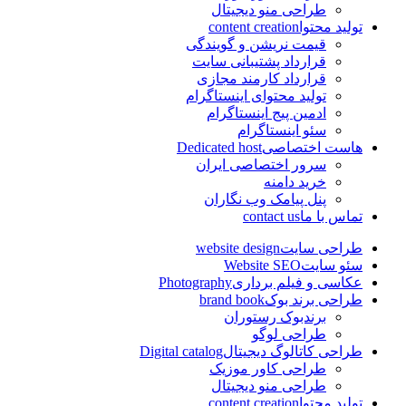
طراحی منو دیجیتال
تولید محتوا
content creation
قیمت نریشن و گویندگی
قرارداد پشتیبانی سایت
قرارداد کارمند مجازی
تولید محتوای اینستاگرام
ادمین پیج اینستاگرام
سئو اینستاگرام
هاست اختصاصی
Dedicated host
سرور اختصاصی ایران
خرید دامنه
پنل پیامک وب نگاران
تماس با ما
contact us
طراحی سایت
website design
سئو سایت
Website SEO
عکاسی و فیلم برداری
Photography
طراحی برند بوک
brand book
برندبوک رستوران
طراحی لوگو
طراحی کاتالوگ دیجیتال
Digital catalog
طراحی کاور موزیک
طراحی منو دیجیتال
تولید محتوا
content creation