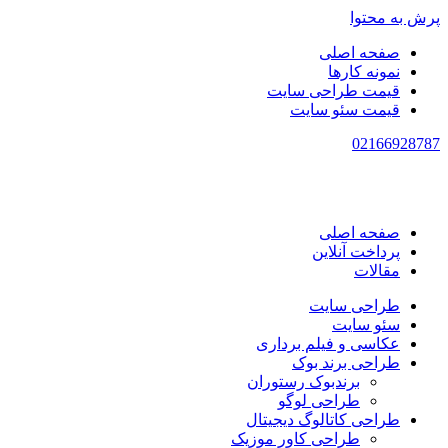
پرش به محتوا
صفحه اصلی
نمونه کارها
قیمت طراحی سایت
قیمت سئو سایت
021
66928787
صفحه اصلی
پرداخت آنلاین
مقالات
طراحی سایت
سئو سایت
عکاسی و فیلم برداری
طراحی برند بوک
برندبوک رستوران
طراحی لوگو
طراحی کاتالوگ دیجیتال
طراحی کاور موزیک