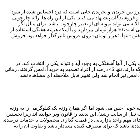
ی مرز بین خریدن و نخریدن جایی است که درد احساس شده از سود
 فروشندگان پیشنهاد می کنند. یکی از این راه ها ارائه چارچوبی
 می تواند نمونه ای از تغییر چارچوب باشد. برای مثال اگر
استفاده از خدمات شما برای مشتری سالانه 600 هزار تومان هزینه دارد، به جای بیان این عدد می توانید به او بگویید که برای هر ماه فقط کافی است 50 هزار تومان بپردازید و یا اینکه هزینه هفتگی استفاده از
خدمات شما کمتر از 15 هزار تومان است. استفاده درست از کلمات در تبلیغات نیز اهمیت فراوانی دارد. برای مثال به جای «5 هزار تومان» گفتن «تنها 5 هزار تومان» روی فروش تاثیرگذار خواهد بود. فروش
ی از آنها آشفتگی به وجود آید و نتواند یکی را انتخاب کند. در
آزمایشی که در دانشگاه ییل انجام شد از شرکت کنندگان خواسته شد که یا یک بسته آدامسی را که به آنها ارائه شده بود بخرند یا پول خود را نگه دارند. تنها 46 درصد از افراد تصمیم به خرید آدامس گرفتند. زمانی
ه به خوبی حس می شود اما اگر همان وزنه یک کیلوگرمی را به وزنه
از سایت رشد). این پدیده را قانون وبر خوانده اند زیرا نخستین
ت های مهم واحد بازاریابی در قیمت گذاری محصولات یا خدمات درصدی
ی باشد که برای مصرف کننده معنادار باشد و تفاوت آن را به