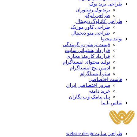
طراحی برند بوک
برندبوک رستوران
طراحی لوگو
طراحی کاتالوگ دیجیتال
طراحی کاور موزیک
طراحی منو دیجیتال
تولید محتوا
قیمت نریشن و گویندگی
قرارداد پشتیبانی سایت
قرارداد کارمند مجازی
تولید محتوای اینستاگرام
ادمین پیج اینستاگرام
سئو اینستاگرام
هاست اختصاصی
سرور اختصاصی ایران
خرید دامنه
پنل پیامک وب نگاران
تماس با ما
طراحی سایت
website design