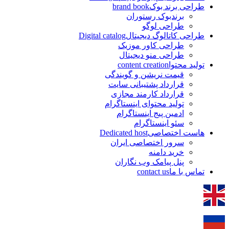
طراحی برند بوک
brand book
برندبوک رستوران
طراحی لوگو
طراحی کاتالوگ دیجیتال
Digital catalog
طراحی کاور موزیک
طراحی منو دیجیتال
تولید محتوا
content creation
قیمت نریشن و گویندگی
قرارداد پشتیبانی سایت
قرارداد کارمند مجازی
تولید محتوای اینستاگرام
ادمین پیج اینستاگرام
سئو اینستاگرام
هاست اختصاصی
Dedicated host
سرور اختصاصی ایران
خرید دامنه
پنل پیامک وب نگاران
تماس با ما
contact us