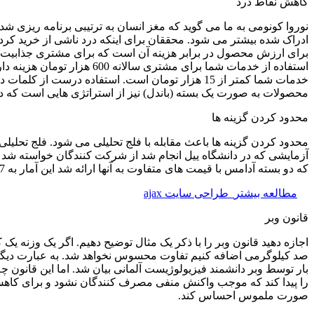
کاهش نقاط درد
نوروا کونومی به ما می گوید که مغز انسان به ترتیبی برنامه ریزی 
ادراک شده بیشتر می شود. محققان برای اینکه درد ناشی از خرید کردن 
برای ارزش محصول در برابر هزینه آن است که برای مشتری جذابیت بیش
محصولات به صورت یک بسته (باندل) نیز از استراتژی هایی است که در
محدود کردن گزینه ها
محدود کردن گزینه ها باعث مقابله با فلج تحلیلی می شود. فلج تحلیلی زم
که دو بسته آدامس با قیمت های متفاوت به آنها ارائه شد این آمار به 77 درصد افزایش یافت. همین آزمایش برای تعداد بیشتری از بسته های آدامس نیز انجام شد ولی تغییر قابل ملاحظه ای مشاهده نشد.
مطالعه بیشتر
طراحی سایت ajax
قانون وبر
اجازه دهید قانون وبر را با ذکر یک مثال توضیح دهیم. اگر یک وزنه ی
صد کیلوگرمی اضافه کنیم تفاوت محسوس نخواهد شد. به عبارت دیگر نس
بار توسط وبر دانشمند فیزیولوژیست آلمانی بیان شد. اما این قانون
را پیدا کند که موجب واکنش منفی مصرف کنندگان نشود و برای کاهش 
صورت ملموس احساس کند.