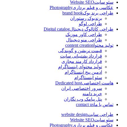
سئو سایت
Website SEO
عکاسی و فیلم برداری
Photography
طراحی برند بوک
brand book
برندبوک رستوران
طراحی لوگو
طراحی کاتالوگ دیجیتال
Digital catalog
طراحی کاور موزیک
طراحی منو دیجیتال
تولید محتوا
content creation
قیمت نریشن و گویندگی
قرارداد پشتیبانی سایت
قرارداد کارمند مجازی
تولید محتوای اینستاگرام
ادمین پیج اینستاگرام
سئو اینستاگرام
هاست اختصاصی
Dedicated host
سرور اختصاصی ایران
خرید دامنه
پنل پیامک وب نگاران
تماس با ما
contact us
طراحی سایت
website design
سئو سایت
Website SEO
عکاسی و فیلم برداری
Photography