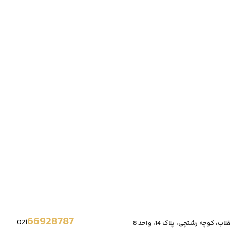
66928787
021
، کوچه رشتچی، پلاک 14، واحد 8