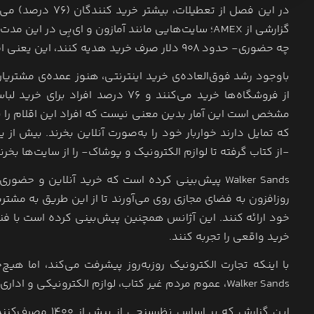
در این فصل از تع
گزارشی از AMEX؛ سایت‌هایی مانند آمازون و ای‌بِی 
چه حضوری- حدود ۹۰۸ دلار صرف خرید هدیه کنند، این یعنی افزایش ۶۹ دلاری نسبت به سال پیش.
از فروشگاه‌ها خرید می‌کنند و ۷۶ د
مشخص است این آمار بدین معنی نیست که افراد این اقلام را ب
که تمایل دارند خواربار خود را به‌صورت آنلاین بخرند. بیش از
-از کتاب گرفته تا لوازم الکترونیک و پوشاک- را از سایت‌ها بخرند
Walker Sands پیش‌بینی کرده است که خرید آنلاین و
روزافزون به فضای مجازی روی می‌آورند تا از این طریق به مشت
خود ارائه کنند. این آژانس همچنین پیش‌بینی کرده است با فنا
خرید واقعی را تجربه کنند.
با اینکه تجارت الکترونیک روزبه‌روز پیشرفت می‌کند، اما ه
Walker Sands، عموم مردم غیر کتاب، لوازم الکترونیکی و اداری، برای باقیِ مایحتاج خود ترجیح می‌دهند حضوری خرید خود را انجام دهند.
این گزارش که بر 