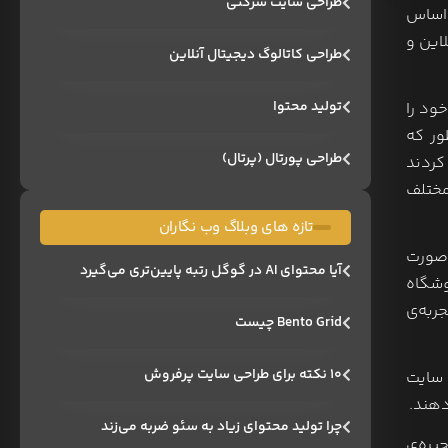
طراحی سایت شرکتی
 بر اساس
لاین و
طراحی کاتالوگ دیجیتال آنلاین
تولید محتوا
۹ درصد افراد خواروبار خود را
‌طور که
طراحی پورتال (پرتال)
کردند
مختلف
تازه های وبلاگ وب نگاران
ه‌صورت
آیا محتوای AI در گوگل رتبه پایین‌تری می‌گیرد
وشگاه
ربه‌ی
Bento Grid چیست
۱۰ نکته برای طراحی سایت پرفروش
 سایت
چرا تولید محتوای زیاد به سئو ضربه می‌زند
 زنجیره‌ی