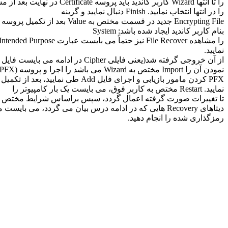
را تا انتها Wizard کاربر کاندید باید پروسه Certificate در نهایت بعد از مشخص نمودن
را در انتها انتخاب نمایید. Finish دنبال نمایید و گزینه
Encrypting File جدید در قسمت مختص به Value بعد از تکمیل پروسه می بایست یک
بنام کاربر کاندید ایجاد شده باشد: System
را مشاهده File Recover نیز حتماً می بایست عبارت Intended Purpose در قسمت
نمایید.
از آن خروجی گرفته شد(یعنی فایلی Cipher در ادامه می بایست فایل دومی را که با دستور
نمودن آن را Import مختص به Wizard می باشد را اجرا و پروسه (PFX که دارای پسوند
PFX کردن مامور بازیابی و اجرای فایل Add طی نمایید، بعد از تکمیل نمودن پروسه
نمایید. Restart مختص به کاربر فوق، می بایست یک بار کامپیوتر را
تا تغییرات صورت گرفته اعمال گردد، سپس براساس شرایط مختص به 
دیتاهای Recovery هایی که در ادامه درس بیان می گردد، می بایست مراحل مختص به
رمزگذاری شده را انجام دهید.