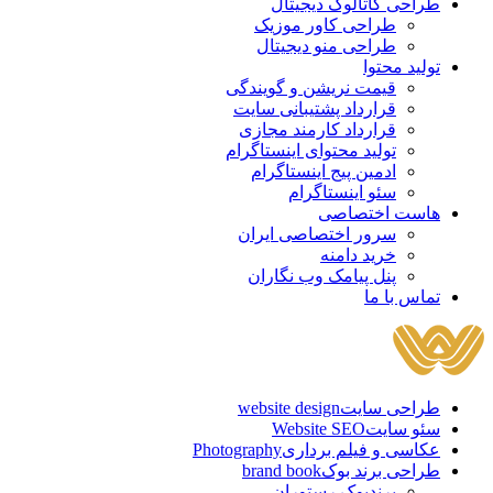
طراحی کاتالوگ دیجیتال
طراحی کاور موزیک
طراحی منو دیجیتال
تولید محتوا
قیمت نریشن و گویندگی
قرارداد پشتیبانی سایت
قرارداد کارمند مجازی
تولید محتوای اینستاگرام
ادمین پیج اینستاگرام
سئو اینستاگرام
هاست اختصاصی
سرور اختصاصی ایران
خرید دامنه
پنل پیامک وب نگاران
تماس با ما
طراحی سایت
website design
سئو سایت
Website SEO
عکاسی و فیلم برداری
Photography
طراحی برند بوک
brand book
برندبوک رستوران