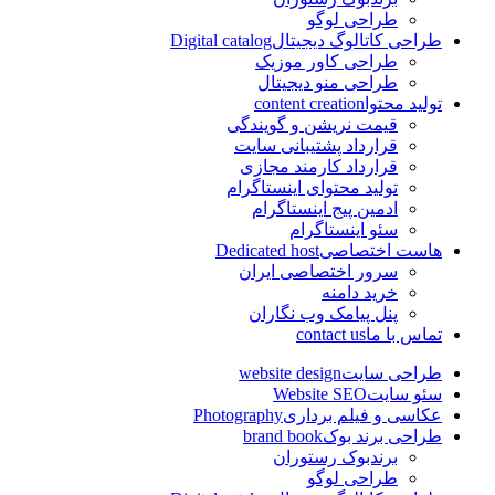
طراحی لوگو
طراحی کاتالوگ دیجیتال
Digital catalog
طراحی کاور موزیک
طراحی منو دیجیتال
تولید محتوا
content creation
قیمت نریشن و گویندگی
قرارداد پشتیبانی سایت
قرارداد کارمند مجازی
تولید محتوای اینستاگرام
ادمین پیج اینستاگرام
سئو اینستاگرام
هاست اختصاصی
Dedicated host
سرور اختصاصی ایران
خرید دامنه
پنل پیامک وب نگاران
تماس با ما
contact us
طراحی سایت
website design
سئو سایت
Website SEO
عکاسی و فیلم برداری
Photography
طراحی برند بوک
brand book
برندبوک رستوران
طراحی لوگو