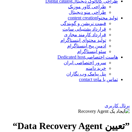
طراحی کاتالوگ دیجیتال
Digital catalog
طراحی کاور موزیک
طراحی منو دیجیتال
تولید محتوا
content creation
قیمت نریشن و گویندگی
قرارداد پشتیبانی سایت
قرارداد کارمند مجازی
تولید محتوای اینستاگرام
ادمین پیج اینستاگرام
سئو اینستاگرام
هاست اختصاصی
Dedicated host
سرور اختصاصی ایران
خرید دامنه
پنل پیامک وب نگاران
تماس با ما
contact us
پرتال کاربری
”تعیین Data Recovery Agent“