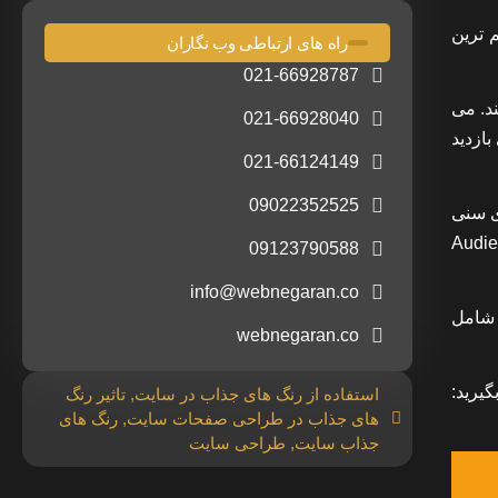
 ترین
راه های ارتباطی وب نگاران
021-66928787
د. می
021-66928040
بازدید
021-66124149
09022352525
ی سنی
 از ابزارهای تحلیلگر گوگل استفاده کنید می توانید این اطلاعات را در تب Audience
09123790588
info@webnegaran.co
ا شامل
webnegaran.co
گیرید:
استفاده از رنگ های جذاب در سایت
,
تاثیر رنگ
های جذاب در طراحی صفحات سایت
,
رنگ های
جذاب سایت
,
طراحی سایت