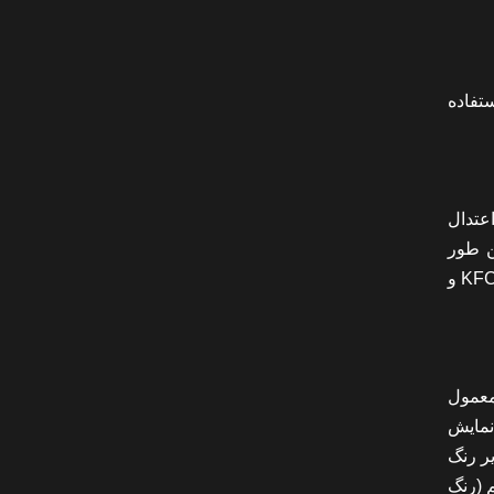
تفاده
عتدال
ن طور
عصبانیت یا خطر باشد. هم چنین رنگ قرمز گرایشی به ایجاد حس گرسنگی در افراد دارد، و علت آن که فست فودهای زنجیره ای مانند KFC و
معمول
نمایش
ر رنگ
 (رنگ