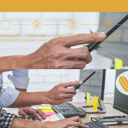
اری
طراحی برند بوک
طراحی کاتالوگ دیجیتال
تولید محتوا
هاست اختص
CATED HOST
CONTENT CREATION
DIGITAL CATALOG
BRAND BOOK