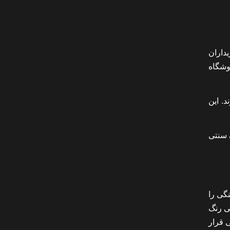
داران
وشگاه
. این
 سنتی
گی را
ی رنگ
ی قرار